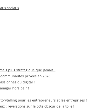
aux sociaux
mais plus stratégique que jamais !
icro-communautés privées en 2026
ssionnés du digital !
anager hors pair !
torytelling pour les entrepreneurs et les entreprises !
x : révélations sur le côté obscur de la toile !