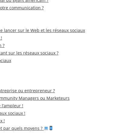
ial du géant américain ?
 votre communication ?
 lancer sur le Web et les réseaux sociaux
 !
n ?
nt sur les réseaux sociaux ?
ociaux
ntreprise ou entrepreneur ?
 Community Managers ou Marketeurs
 l’ampleur !
aux sociaux !
x !
 et par quels moyens ?