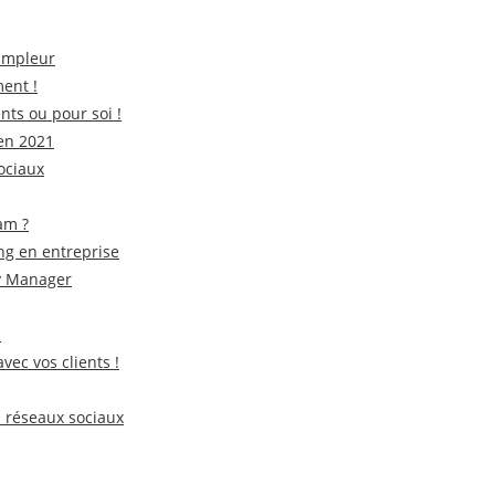
’ampleur
ent !
nts ou pour soi !
 en 2021
sociaux
am ?
ing en entreprise
ty Manager
!
vec vos clients !
s réseaux sociaux