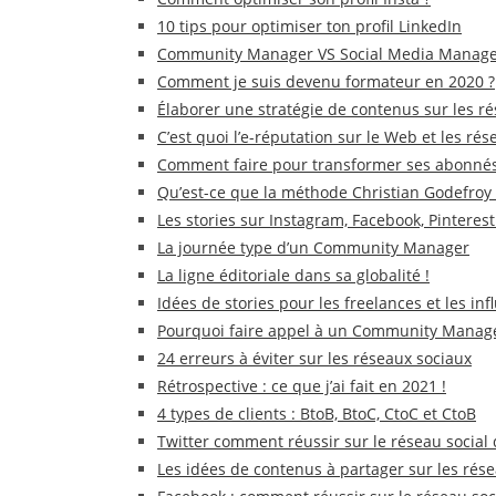
10 tips pour optimiser ton profil LinkedIn
Community Manager VS Social Media Manag
Comment je suis devenu formateur en 2020 ?
Élaborer une stratégie de contenus sur les r
C’est quoi l’e-réputation sur le Web et les rés
Comment faire pour transformer ses abonnés s
Qu’est-ce que la méthode Christian Godefroy 
Les stories sur Instagram, Facebook, Pinteres
La journée type d’un Community Manager
La ligne éditoriale dans sa globalité !
Idées de stories pour les freelances et les inf
Pourquoi faire appel à un Community Manage
24 erreurs à éviter sur les réseaux sociaux
Rétrospective : ce que j’ai fait en 2021 !
4 types de clients : BtoB, BtoC, CtoC et CtoB
Twitter comment réussir sur le réseau social 
Les idées de contenus à partager sur les rés