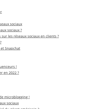
er
éseaux sociaux
eaux sociaux ?
ur les réseaux sociaux en clients ?
?
t et Snapchat
luenceurs !
r en 2022 ?
de microblogging !
eaux sociaux