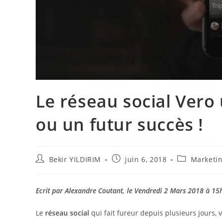
Le réseau social Vero
ou un futur succès !
Auteur/autrice
Publication
Post
Bekir YILDIRIM
juin 6, 2018
Marketin
de
publiée :
category:
la
publication :
Ecrit par Alexandre Coutant, le Vendredi 2 Mars 2018 à 15
Le
réseau social
qui fait fureur depuis plusieurs jours,