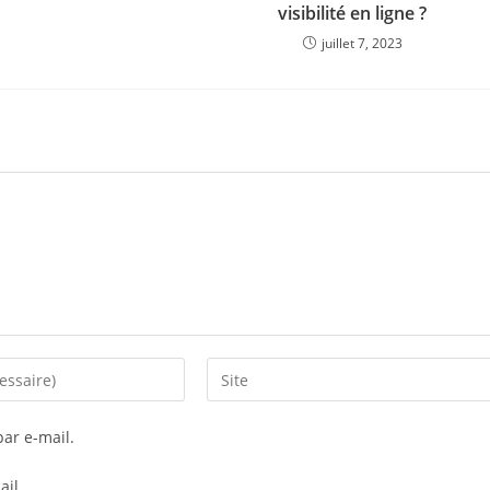
visibilité en ligne ?
juillet 7, 2023
Saisir
l’URL
de
ar e-mail.
votre
site
ail.