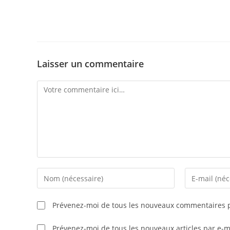
Laisser un commentaire
Comment
Enter
Enter
your
your
name
email
Prévenez-moi de tous les nouveaux commentaires p
or
address
username
to
Prévenez-moi de tous les nouveaux articles par e-m