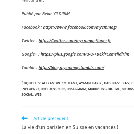
rencontrer.
Publié par Bekir YILDIRIM.
Facebook :
https://www.facebook.com/mycmmag/
Twitter :
https://twitter.com/mycmmag?lang=fr
Google+ :
https://plus.google.com/u/0/+BekirCemYildirim
Tumblr :
http://blog-mycmmag.tumblr.com/
ÉTIQUETTES
:
ALEXANDRE COUTANT
,
AYMAN HARIRI
,
BAD BUZZ
,
BUZZ
,
C
INFLUENCE
,
INFLUENCEURS
,
INSTAGRAM
,
MARKETING DIGITAL
,
MÉDIAS
SOCIAL
,
WEB
Read
Article précédent
more
La vie d’un parisien en Suisse en vacances !
articles