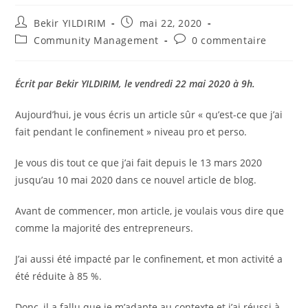
Auteur/autrice
Publication
Bekir YILDIRIM
mai 22, 2020
de
publiée :
Post
Commentaires
Community Management
0 commentaire
la
category:
de
publication :
la
publication :
Écrit par Bekir YILDIRIM, le vendredi 22 mai 2020 à 9h.
Aujourd’hui, je vous écris un article sûr « qu’est-ce que j’ai
fait pendant le confinement » niveau pro et perso.
Je vous dis tout ce que j’ai fait depuis le 13 mars 2020
jusqu’au 10 mai 2020 dans ce nouvel article de blog.
Avant de commencer, mon article, je voulais vous dire que
comme la majorité des entrepreneurs.
J’ai aussi été impacté par le confinement, et mon activité a
été réduite à 85 %.
Donc, il a fallu que je m’adapte au contexte et j’ai réussi à