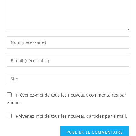
Enter
your
name
Enter
or
your
username
email
Saisir
to
address
l’URL
comment
to
de
Prévenez-moi de tous les nouveaux commentaires par
comment
votre
e-mail.
site
(facultatif)
Prévenez-moi de tous les nouveaux articles par e-mail.