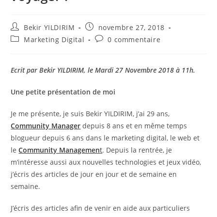
Auteur/autrice
Publication
Bekir YILDIRIM
novembre 27, 2018
de
publiée :
Post
Commentaires
Marketing Digital
0 commentaire
la
category:
de
publication :
la
publication :
Ecrit par Bekir YILDIRIM, le Mardi 27 Novembre 2018 à 11h.
Une petite présentation de moi
Je me présente, je suis Bekir YILDIRIM, j’ai 29 ans,
Community Manager
depuis 8 ans et en même temps
blogueur depuis 6 ans dans le marketing digital, le web et
le
Community Managemen
t
. Depuis la rentrée, je
m’intéresse aussi aux nouvelles technologies et jeux vidéo,
j’écris des articles de jour en jour et de semaine en
semaine.
J’écris des articles afin de venir en aide aux particuliers