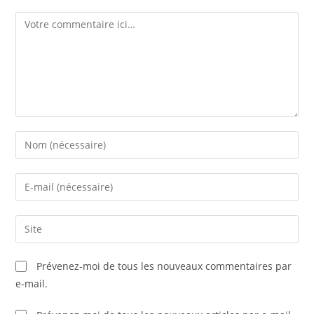
Comment
Enter
your
name
Enter
or
your
username
email
Saisir
to
address
l’URL
comment
to
de
Prévenez-moi de tous les nouveaux commentaires par
comment
votre
e-mail.
site
(facultatif)