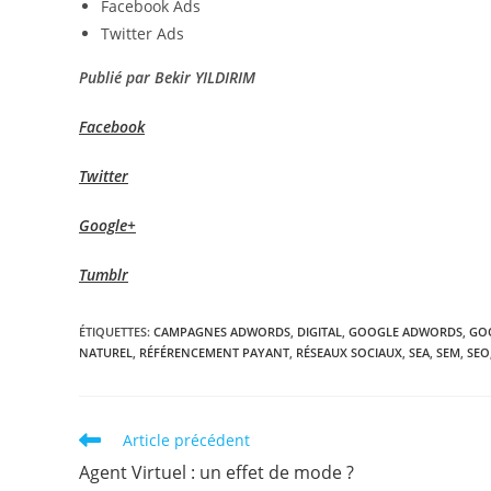
Facebook Ads
Twitter Ads
Publié par Bekir YILDIRIM
Facebook
Twitter
Google+
Tumblr
ÉTIQUETTES
:
CAMPAGNES ADWORDS
,
DIGITAL
,
GOOGLE ADWORDS
,
GOO
NATUREL
,
RÉFÉRENCEMENT PAYANT
,
RÉSEAUX SOCIAUX
,
SEA
,
SEM
,
SEO
Read
Article précédent
more
Agent Virtuel : un effet de mode ?
articles