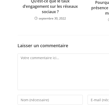
Qu’est-ce que le taux
Pourquo
d’engagement sur les réseaux
présence 
sociaux ?
m
septembre 30, 2022
Laisser un commentaire
Comment
Enter
Enter
your
your