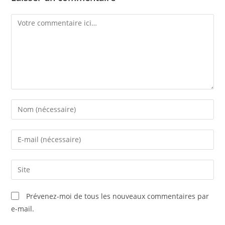
Comment
Enter
your
name
Enter
or
your
username
email
Saisir
to
address
l’URL
comment
to
de
Prévenez-moi de tous les nouveaux commentaires par
comment
votre
e-mail.
site