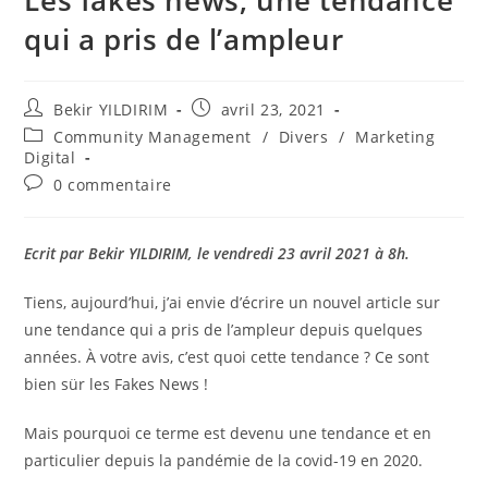
qui a pris de l’ampleur
Auteur/autrice
Publication
Bekir YILDIRIM
avril 23, 2021
de
publiée :
Post
Community Management
/
Divers
/
Marketing
la
category:
Digital
publication :
Commentaires
0 commentaire
de
la
publication :
Ecrit par Bekir YILDIRIM, le vendredi 23 avril 2021 à 8h.
Tiens, aujourd’hui, j’ai envie d’écrire un nouvel article sur
une tendance qui a pris de l’ampleur depuis quelques
années. À votre avis, c’est quoi cette tendance ? Ce sont
bien sür les Fakes News !
Mais pourquoi ce terme est devenu une tendance et en
particulier depuis la pandémie de la covid-19 en 2020.