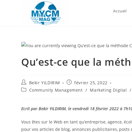
Skip
to
Accueil
content
Qu’est-ce que la méth
Auteur/autrice
Publication
Bekir YILDIRIM
février 25, 2022
de
publiée :
Post
Community Management
/
Marketing Digital
/
la
category:
publication :
Ecrit par Bekir YILDIRIM, le vendredi 18 février 2022 à 7h1
Vous êtes sur le Web en tant qu’entreprise, agence, éco
pour vos articles de blog, annonces publicitaires, posts r