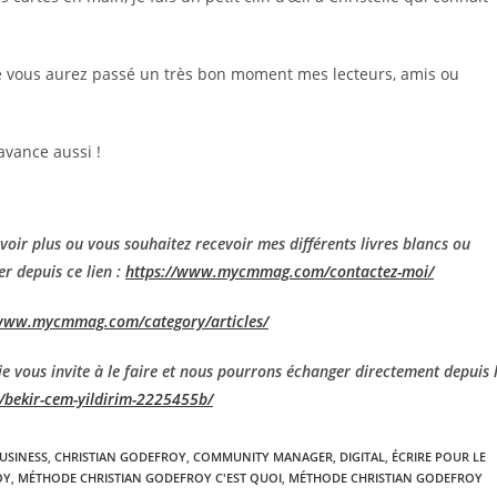
ue vous aurez passé un très bon moment mes lecteurs, amis ou
vance aussi !
avoir plus ou vous souhaitez recevoir mes différents livres blancs ou
er depuis ce lien :
https://www.mycmmag.com/contactez-moi/
/www.mycmmag.com/category/articles/
je vous invite à le faire et nous pourrons échanger directement depuis 
/bekir-cem-yildirim-2225455b/
USINESS
,
CHRISTIAN GODEFROY
,
COMMUNITY MANAGER
,
DIGITAL
,
ÉCRIRE POUR LE
OY
,
MÉTHODE CHRISTIAN GODEFROY C'EST QUOI
,
MÉTHODE CHRISTIAN GODEFROY