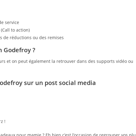
de service
(Call to action)
 de réductions ou des remises
an Godefroy ?
ours et on peut également la retrouver dans des supports vidéo ou
Godefroy
sur un post social media
z !
cadeaux pour mamie ? Eh bien c’est l’occasion de regrouper vos plu