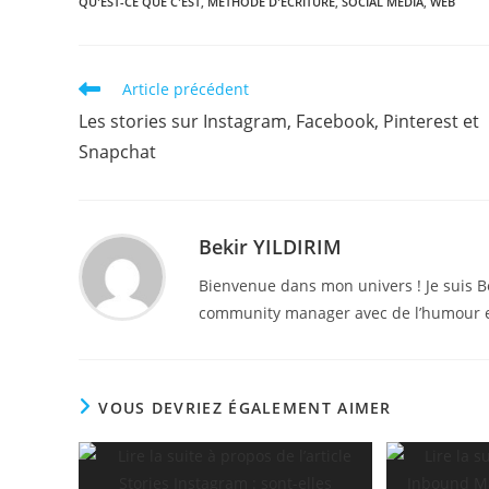
QU'EST-CE QUE C'EST
,
MÉTHODE D'ÉCRITURE
,
SOCIAL MEDIA
,
WEB
Read
Article précédent
more
Les stories sur Instagram, Facebook, Pinterest et
articles
Snapchat
Bekir YILDIRIM
Bienvenue dans mon univers ! Je suis B
community manager avec de l’humour e
VOUS DEVRIEZ ÉGALEMENT AIMER