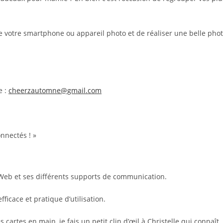
ndre votre smartphone ou appareil photo et de réaliser une belle pho
e :
cheerzautomne@gmail.com
onnectés ! »
 Web et ses différents supports de communication.
fficace et pratique d’utilisation.
 cartes en main, je fais un petit clin d’œil à Christelle qui connaît