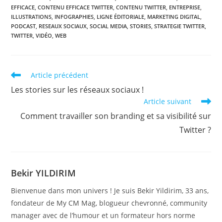
EFFICACE
,
CONTENU EFFICACE TWITTER
,
CONTENU TWITTER
,
ENTREPRISE
,
ILLUSTRATIONS
,
INFOGRAPHIES
,
LIGNE ÉDITORIALE
,
MARKETING DIGITAL
,
PODCAST
,
RESEAUX SOCIAUX
,
SOCIAL MEDIA
,
STORIES
,
STRATEGIE TWITTER
,
TWITTER
,
VIDÉO
,
WEB
Read
Article précédent
more
Les stories sur les réseaux sociaux !
articles
Article suivant
Comment travailler son branding et sa visibilité sur
Twitter ?
Bekir YILDIRIM
Bienvenue dans mon univers ! Je suis Bekir Yildirim, 33 ans,
fondateur de My CM Mag, blogueur chevronné, community
manager avec de l’humour et un formateur hors norme