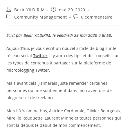
Auteur/autrice
Publication
Bekir YILDIRIM
mai 29, 2020
de
publiée :
Post
Commentaires
Community Management
0 commentaire
la
category:
de
publication :
la
publication :
Écrit par Bekir YILDIRIM, le vendredi 29 mai 2020 à 8h50.
Aujourd’hui, je vous écrit un nouvel article de blog sur le
réseau social
Twitter
, il y aura des tips et des conseils sur
les types de contenus à partager sur la plateforme de
microblogging Twitter.
Mais avant cela, j’aimerais juste remercier certaines
personnes qui me soutiennent dans mon aventure de
blogueur et de freelance.
Merci à Yasmina Has, Astride Cordonnie, Olivier Bourgeois,
Mireille Rouquette, Laurent Minne et toutes personnes qui
sont là depuis le début de mon commencement.