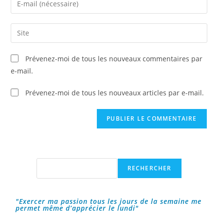
or
your
username
email
Saisir
to
address
l’URL
comment
to
de
Prévenez-moi de tous les nouveaux commentaires par
comment
votre
e-mail.
site
(facultatif)
Prévenez-moi de tous les nouveaux articles par e-mail.
Rechercher
RECHERCHER
"Exercer ma passion tous les jours de la semaine me
permet même d’apprécier le lundi"