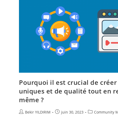
Pourquoi il est crucial de créer
uniques et de qualité tout en r
même ?
Auteur/autrice
Publication
Post
Bekir YILDIRIM
juin 30, 2023
Community 
de
publiée :
category: