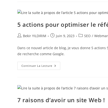
Réussir
En
Tant
Que
CRÉATEUR
DE
CONTENUS
5 actions pour optimiser le ré
!
Auteur/autrice
Publication
Post
Bekir YILDIRIM
juin 9, 2023
SEO
/
Webmar
de
publiée :
category:
la
Dans ce nouvel article de blog, je vous donne 5 actions 
publication :
de recherche comme Google.
5
Continuer La Lecture
Actions
Pour
Optimiser
Le
Référencement
Naturel
De
Ton
Site
7 raisons d’avoir un site Web !
Web