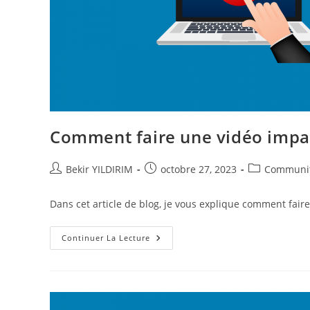
Comment faire une vidéo impac
Auteur/autrice
Publication
Post
Bekir YILDIRIM
octobre 27, 2023
Communi
de
publiée :
category:
la
Dans cet article de blog, je vous explique comment fair
publication :
Comment
Continuer La Lecture
Faire
Une
Vidéo
Impactante
Sur
Les
Réseaux