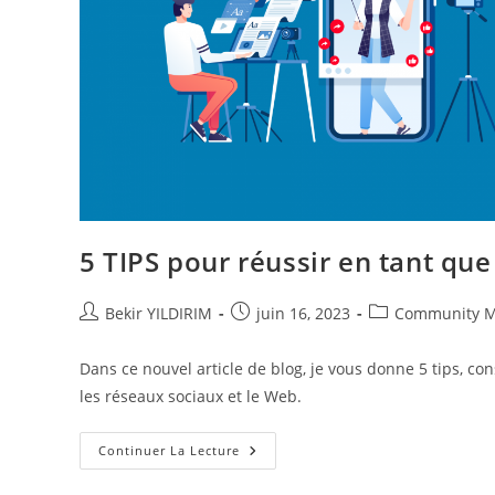
?
5 TIPS pour réussir en tant q
Auteur/autrice
Publication
Post
Bekir YILDIRIM
juin 16, 2023
Community 
de
publiée :
category:
la
Dans ce nouvel article de blog, je vous donne 5 tips, co
publication :
les réseaux sociaux et le Web.
5
Continuer La Lecture
TIPS
Pour