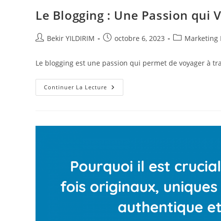
Le Blogging : Une Passion qui 
Auteur/autrice
Publication
Post
Bekir YILDIRIM
octobre 6, 2023
Marketing 
de
publiée :
category:
la
Le blogging est une passion qui permet de voyager à tra
publication :
Le
Continuer La Lecture
Blogging
:
Une
Passion
Qui
Voyage
!