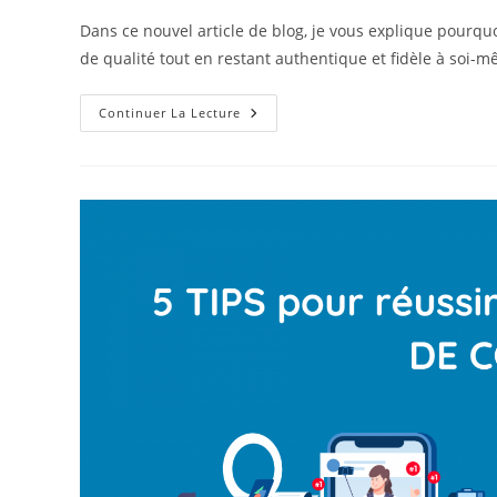
la
Dans ce nouvel article de blog, je vous explique pourquoi
publication :
de qualité tout en restant authentique et fidèle à soi-
Pourquoi
Continuer La Lecture
Il
Est
Crucial
De
Créer
Des
Contenus
À
La
Fois
Originaux,
Uniques
Et
De
Qualité
Tout
En
Restant
Authentique
Et
Fidèle
À
Soi-
Même