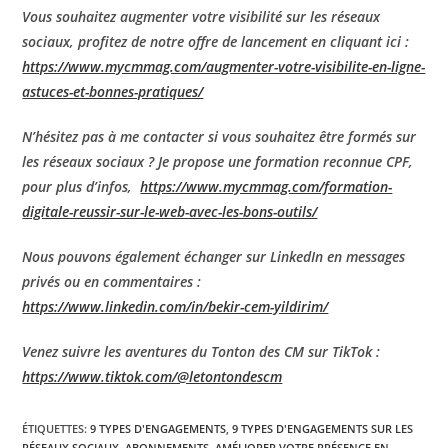
Vous souhaitez augmenter votre visibilité sur les réseaux
sociaux, profitez de notre offre de lancement en cliquant ici :
https://www.mycmmag.com/augmenter-votre-visibilite-en-ligne-
astuces-et-bonnes-pratiques/
N’hésitez pas à me contacter si vous souhaitez être formés sur
les réseaux sociaux ? Je propose une formation reconnue CPF,
pour plus d’infos,
https://www.mycmmag.com/formation-
digitale-reussir-sur-le-web-avec-les-bons-outils/
Nous pouvons également échanger sur LinkedIn en messages
privés ou en commentaires :
https://www.linkedin.com/in/bekir-cem-yildirim/
Venez suivre les aventures du Tonton des CM sur TikTok :
https://www.tiktok.com/@letontondescm
ÉTIQUETTES
:
9 TYPES D'ENGAGEMENTS
,
9 TYPES D'ENGAGEMENTS SUR LES
RÉSEAUX SOCIAUX
,
ABONNEMENTS
,
AMÉLIORER VOTRE PRÉSENCE EN