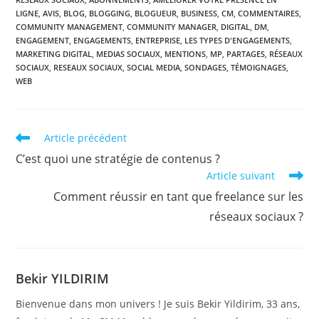
LIGNE
,
AVIS
,
BLOG
,
BLOGGING
,
BLOGUEUR
,
BUSINESS
,
CM
,
COMMENTAIRES
,
COMMUNITY MANAGEMENT
,
COMMUNITY MANAGER
,
DIGITAL
,
DM
,
ENGAGEMENT
,
ENGAGEMENTS
,
ENTREPRISE
,
LES TYPES D'ENGAGEMENTS
,
MARKETING DIGITAL
,
MEDIAS SOCIAUX
,
MENTIONS
,
MP
,
PARTAGES
,
RÉSEAUX
SOCIAUX
,
RESEAUX SOCIAUX
,
SOCIAL MEDIA
,
SONDAGES
,
TÉMOIGNAGES
,
WEB
Read
Article précédent
more
C’est quoi une stratégie de contenus ?
articles
Article suivant
Comment réussir en tant que freelance sur les
réseaux sociaux ?
Bekir YILDIRIM
Bienvenue dans mon univers ! Je suis Bekir Yildirim, 33 ans,