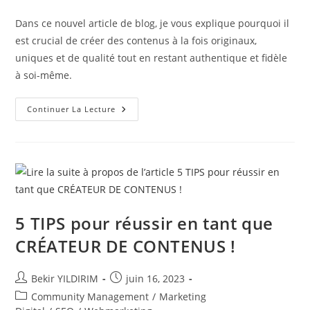
Dans ce nouvel article de blog, je vous explique pourquoi il
est crucial de créer des contenus à la fois originaux,
uniques et de qualité tout en restant authentique et fidèle
à soi-même.
Pourquoi
Continuer La Lecture
Il
Est
Crucial
De
Créer
Des
Contenus
À
La
Fois
Originaux,
5 TIPS pour réussir en tant que
Uniques
Et
CRÉATEUR DE CONTENUS !
De
Qualité
Tout
En
Auteur/autrice
Publication
Bekir YILDIRIM
juin 16, 2023
Restant
de
publiée :
Authentique
Post
Community Management
/
Marketing
Et
la