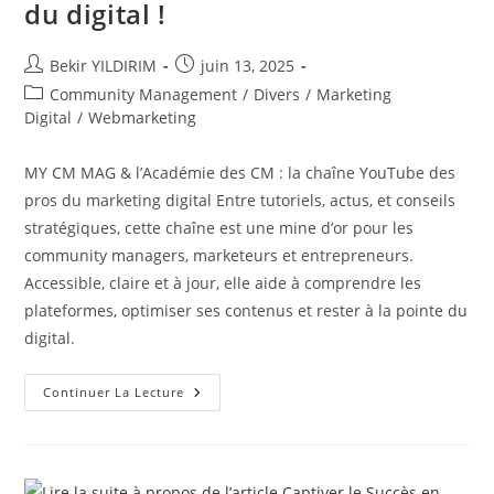
du digital !
Auteur/autrice
Publication
Bekir YILDIRIM
juin 13, 2025
de
publiée :
Post
Community Management
/
Divers
/
Marketing
la
category:
Digital
/
Webmarketing
publication :
MY CM MAG & l’Académie des CM : la chaîne YouTube des
pros du marketing digital Entre tutoriels, actus, et conseils
stratégiques, cette chaîne est une mine d’or pour les
community managers, marketeurs et entrepreneurs.
Accessible, claire et à jour, elle aide à comprendre les
plateformes, optimiser ses contenus et rester à la pointe du
digital.
Ma
Continuer La Lecture
Chaîne
YouTube,
Une
Référence
Pour
Les