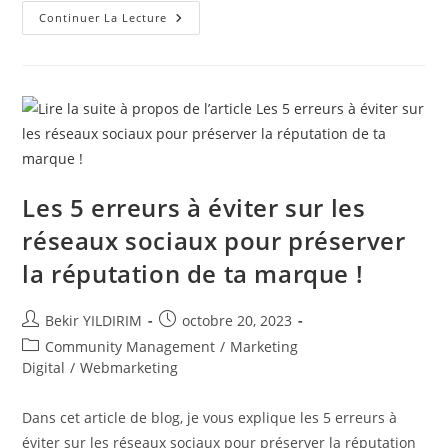
Comment
Continuer La Lecture
Faire
Une
Vidéo
Impactante
Sur
Les
Réseaux
Sociaux
?
Les 5 erreurs à éviter sur les
réseaux sociaux pour préserver
la réputation de ta marque !
Auteur/autrice
Publication
Bekir YILDIRIM
octobre 20, 2023
de
publiée :
Post
Community Management
/
Marketing
la
category:
Digital
/
Webmarketing
publication :
Dans cet article de blog, je vous explique les 5 erreurs à
éviter sur les réseaux sociaux pour préserver la réputation