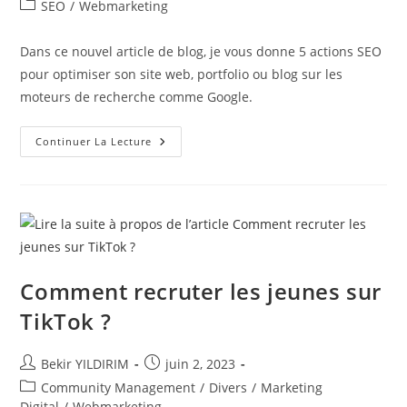
de
publiée :
Post
SEO
/
Webmarketing
la
category:
publication :
Dans ce nouvel article de blog, je vous donne 5 actions SEO
pour optimiser son site web, portfolio ou blog sur les
moteurs de recherche comme Google.
5
Continuer La Lecture
Actions
Pour
Optimiser
Le
Référencement
Naturel
De
Ton
Site
Web
Comment recruter les jeunes sur
TikTok ?
Auteur/autrice
Publication
Bekir YILDIRIM
juin 2, 2023
de
publiée :
Post
Community Management
/
Divers
/
Marketing
la
category:
Digital
/
Webmarketing