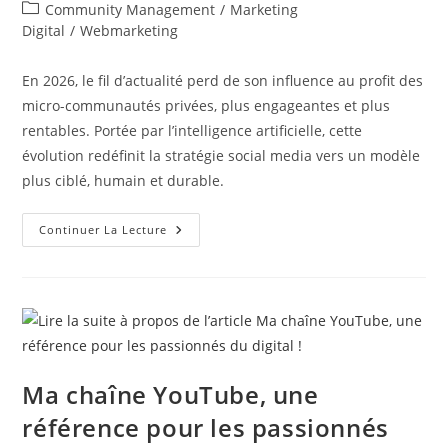
de
publiée :
Post
Community Management
/
Marketing
la
category:
Digital
/
Webmarketing
publication :
En 2026, le fil d’actualité perd de son influence au profit des
micro-communautés privées, plus engageantes et plus
rentables. Portée par l’intelligence artificielle, cette
évolution redéfinit la stratégie social media vers un modèle
plus ciblé, humain et durable.
La
Continuer La Lecture
Mort
Du
Fil
D’actualité
:
Vers
L’ère
Des
Micro-
Communautés
Privées
Ma chaîne YouTube, une
En
2026
référence pour les passionnés