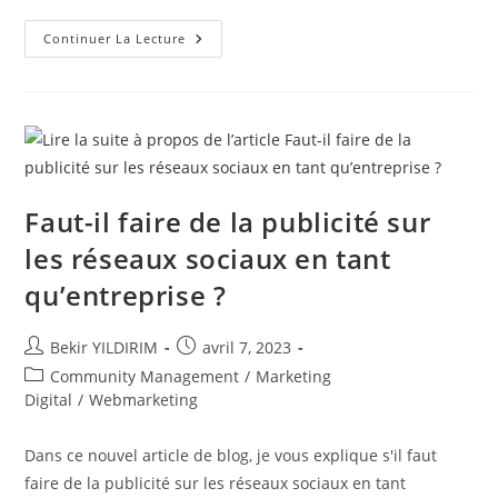
L’outil
Continuer La Lecture
Trello,
Késako
?
Faut-il faire de la publicité sur
les réseaux sociaux en tant
qu’entreprise ?
Auteur/autrice
Publication
Bekir YILDIRIM
avril 7, 2023
de
publiée :
Post
Community Management
/
Marketing
la
category:
Digital
/
Webmarketing
publication :
Dans ce nouvel article de blog, je vous explique s'il faut
faire de la publicité sur les réseaux sociaux en tant