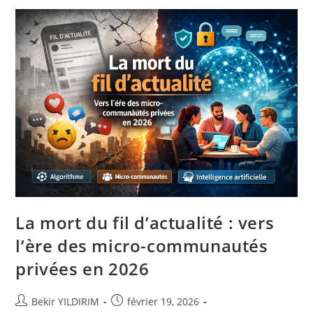
Incontournable…
Mais
Plus
Stratégique
Que
Jamais
!
La mort du fil d’actualité : vers
l’ère des micro-communautés
privées en 2026
Auteur/autrice
Publication
Bekir YILDIRIM
février 19, 2026