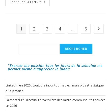
L’outil
Continuer La Lecture
De
L’année
2023
:
ChatGPT
!
1
2
3
4
…
6
Aller à 
Rechercher
RECHERCHER
"Exercer ma passion tous les jours de la semaine me
permet même d’apprécier le lundi"
LinkedIn en 2026 : toujours incontournable… mais plus stratégique
que jamais !
La mort du fil d’actualité : vers l’ère des micro-communautés privées
en 2026