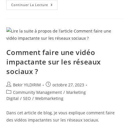
Captiver
Continuer La Lecture
Le
Succès
En
2024
:
La
Puissance
Du
Storytelling
Pour
Les
Comment faire une vidéo
Entrepreneurs
Et
impactante sur les réseaux
Les
Entreprises
sociaux ?
!
Auteur/autrice
Publication
Bekir YILDIRIM
octobre 27, 2023
de
publiée :
Post
Community Management
/
Marketing
la
category:
Digital
/
SEO
/
Webmarketing
publication :
Dans cet article de blog, je vous explique comment faire
des vidéos impactantes sur les réseaux sociaux.