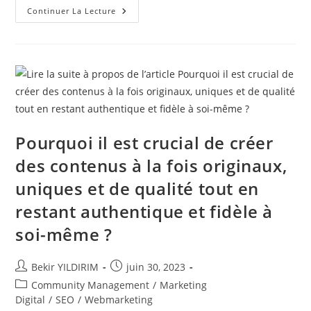
Le
Continuer La Lecture
Blogging
:
Une
Passion
Qui
Voyage
!
Pourquoi il est crucial de créer
des contenus à la fois originaux,
uniques et de qualité tout en
restant authentique et fidèle à
soi-même ?
Auteur/autrice
Publication
Bekir YILDIRIM
juin 30, 2023
de
publiée :
Post
Community Management
/
Marketing
la
category:
Digital
/
SEO
/
Webmarketing
publication :