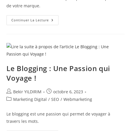
de votre marque.
Les
Continuer La Lecture
5
Erreurs
À
Éviter
Sur
Les
Réseaux
Sociaux
Pour
Préserver
La
Le Blogging : Une Passion qui
Réputation
De
Voyage !
Ta
Marque
!
Auteur/autrice
Publication
Bekir YILDIRIM
octobre 6, 2023
de
publiée :
Post
Marketing Digital
/
SEO
/
Webmarketing
la
category:
publication :
Le blogging est une passion qui permet de voyager à
travers les mots.