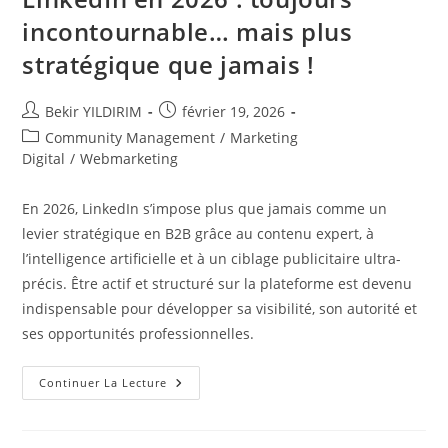
incontournable… mais plus
stratégique que jamais !
Auteur/autrice
Publication
Bekir YILDIRIM
février 19, 2026
de
publiée :
Post
Community Management
/
Marketing
la
category:
Digital
/
Webmarketing
publication :
En 2026, LinkedIn s’impose plus que jamais comme un
levier stratégique en B2B grâce au contenu expert, à
l’intelligence artificielle et à un ciblage publicitaire ultra-
précis. Être actif et structuré sur la plateforme est devenu
indispensable pour développer sa visibilité, son autorité et
ses opportunités professionnelles.
LinkedIn
Continuer La Lecture
En
2026
:
Toujours