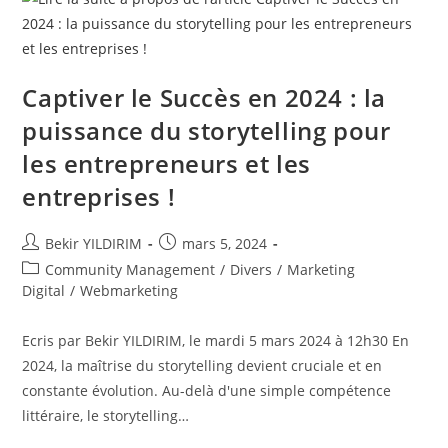
Passionnés
Du
Digital
!
Captiver le Succès en 2024 : la
puissance du storytelling pour
les entrepreneurs et les
entreprises !
Auteur/autrice
Publication
Bekir YILDIRIM
mars 5, 2024
de
publiée :
Post
Community Management
/
Divers
/
Marketing
la
category:
Digital
/
Webmarketing
publication :
Ecris par Bekir YILDIRIM, le mardi 5 mars 2024 à 12h30 En
2024, la maîtrise du storytelling devient cruciale et en
constante évolution. Au-delà d'une simple compétence
littéraire, le storytelling…