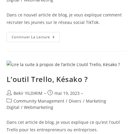
publication :
Dans ce nouvel article de blog, je vous explique comment
recruter les jeunes sur le réseau social TikTok.
Comment
Continuer La Lecture
Recruter
Les
Jeunes
Sur
TikTok
?
L’outil Trello, Késako ?
Auteur/autrice
Publication
Bekir YILDIRIM
mai 19, 2023
de
publiée :
Post
Community Management
/
Divers
/
Marketing
la
category:
Digital
/
Webmarketing
publication :
Dans cet article de blog, je vous explique ce qu'est l'outil
Trello pour les entrepreneurs ou entreprises.