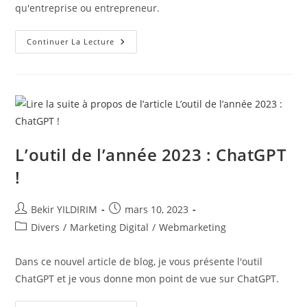
qu'entreprise ou entrepreneur.
Faut-
Continuer La Lecture
Il
Faire
De
La
Publicité
Sur
Les
Réseaux
Sociaux
En
Tant
L’outil de l’année 2023 : ChatGPT
Qu’entreprise
?
!
Auteur/autrice
Publication
Bekir YILDIRIM
mars 10, 2023
de
publiée :
Post
Divers
/
Marketing Digital
/
Webmarketing
la
category:
publication :
Dans ce nouvel article de blog, je vous présente l'outil
ChatGPT et je vous donne mon point de vue sur ChatGPT.