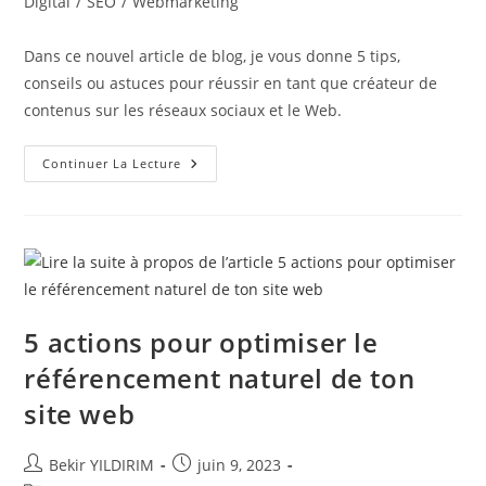
category:
Digital
/
SEO
/
Webmarketing
Fidèle
publication :
À
Soi-
Même
Dans ce nouvel article de blog, je vous donne 5 tips,
?
conseils ou astuces pour réussir en tant que créateur de
contenus sur les réseaux sociaux et le Web.
5
Continuer La Lecture
TIPS
Pour
Réussir
En
Tant
Que
CRÉATEUR
DE
CONTENUS
!
5 actions pour optimiser le
référencement naturel de ton
site web
Auteur/autrice
Publication
Bekir YILDIRIM
juin 9, 2023