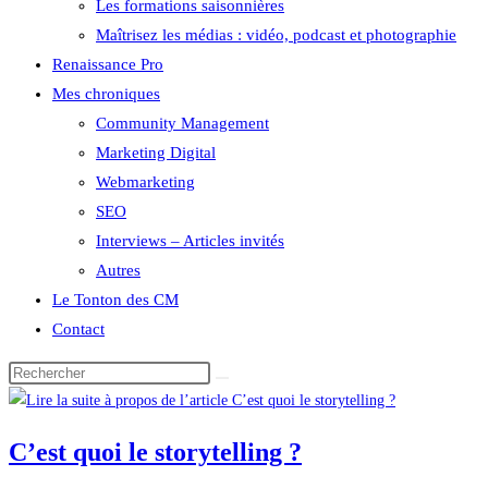
Les formations saisonnières
Maîtrisez les médias : vidéo, podcast et photographie
Renaissance Pro
Mes chroniques
Community Management
Marketing Digital
Webmarketing
SEO
Interviews – Articles invités
Autres
Le Tonton des CM
Contact
Rechercher
sur
ce
C’est quoi le storytelling ?
site