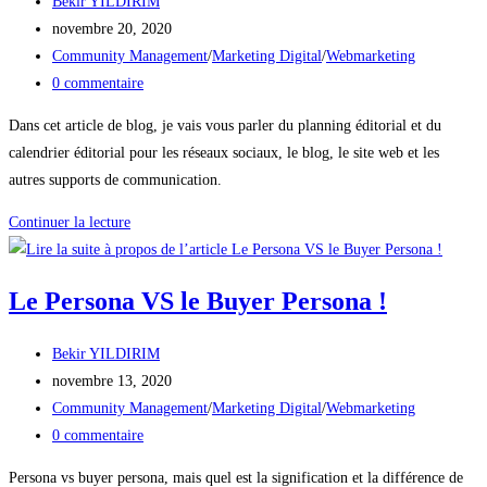
Auteur/autrice
Bekir YILDIRIM
en
de
Publication
novembre 20, 2020
2021
la
publiée :
Post
Community Management
/
Marketing Digital
/
Webmarketing
!
publication :
category:
Commentaires
0 commentaire
de
Dans cet article de blog, je vais vous parler du planning éditorial et du
la
calendrier éditorial pour les réseaux sociaux, le blog, le site web et les
publication :
autres supports de communication.
Le
Continuer la lecture
planning
et
Le Persona VS le Buyer Persona !
calendrier
éditorial
Auteur/autrice
Bekir YILDIRIM
de
Publication
novembre 13, 2020
la
publiée :
Post
Community Management
/
Marketing Digital
/
Webmarketing
publication :
category:
Commentaires
0 commentaire
de
Persona vs buyer persona, mais quel est la signification et la différence de