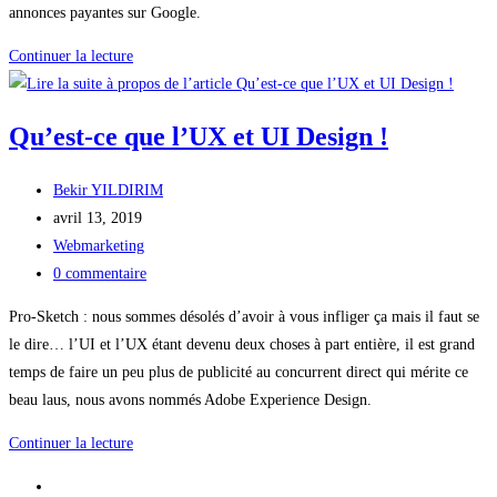
annonces payantes sur Google.
publication :
5
Continuer la lecture
outils
de
Qu’est-ce que l’UX et UI Design !
mots-
clés
Auteur/autrice
Bekir YILDIRIM
pour
de
Publication
avril 13, 2019
vos
la
publiée :
Post
Webmarketing
annonces
publication :
category:
Commentaires
0 commentaire
payantes
de
sur
Pro-Sketch : nous sommes désolés d’avoir à vous infliger ça mais il faut se
la
Google
le dire… l’UI et l’UX étant devenu deux choses à part entière, il est grand
publication :
temps de faire un peu plus de publicité au concurrent direct qui mérite ce
beau laus, nous avons nommés Adobe Experience Design.
Qu’est-
Continuer la lecture
ce
Go