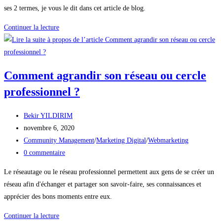
la
ses 2 termes, je vous le dit dans cet article de blog.
publication :
Le
Continuer la lecture
Persona
VS
le
Comment agrandir son réseau ou cercle
Buyer
Persona
professionnel ?
!
Auteur/autrice
Bekir YILDIRIM
de
Publication
novembre 6, 2020
la
publiée :
Post
Community Management
/
Marketing Digital
/
Webmarketing
publication :
category:
Commentaires
0 commentaire
de
Le réseautage ou le réseau professionnel permettent aux gens de se créer un
la
réseau afin d'échanger et partager son savoir-faire, ses connaissances et
publication :
apprécier des bons moments entre eux.
Comment
Continuer la lecture