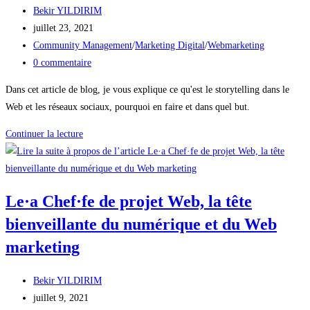
Auteur/autrice
Bekir YILDIRIM
de
Publication
juillet 23, 2021
la
publiée :
Post
Community Management
/
Marketing Digital
/
Webmarketing
publication :
category:
Commentaires
0 commentaire
de
Dans cet article de blog, je vous explique ce qu'est le storytelling dans le
la
Web et les réseaux sociaux, pourquoi en faire et dans quel but.
publication :
C’est
Continuer la lecture
quoi
le
storytelling
Le·a Chef·fe de projet Web, la tête
?
bienveillante du numérique et du Web
marketing
Auteur/autrice
Bekir YILDIRIM
de
Publication
juillet 9, 2021