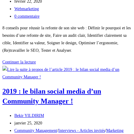
de
Publication
février 22, 2020
la
publiée :
Post
Webmarketing
publication :
category:
Commentaires
0 commentaire
de
8 conseils pour réussir la refonte de son site web : Définir le pourquoi et les
la
besoins d’une refonte de site, Faire un audit clair, Identifier clairement sa
publication :
cible, Identifier sa valeur, Soigner le design, Optimiser l’ergonomie,
(Re)travailler le SEO, Tester et Analyser.
8
Continuer la lecture
conseils
pour
réussir
2019 : le bilan social media d’un
la
refonte
Community Manager !
de
son
Auteur/autrice
Bekir YILDIRIM
site
de
Publication
janvier 25, 2020
web
la
publiée :
Post
Community Management
/
Interviews - Articles invités
/
Marketing