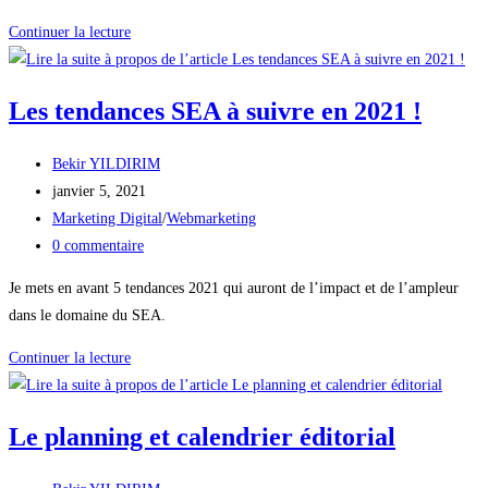
Pourquoi
Continuer la lecture
faut-
il
Les tendances SEA à suivre en 2021 !
avoir
une
Auteur/autrice
Bekir YILDIRIM
présence
de
Publication
janvier 5, 2021
en
la
publiée :
Post
Marketing Digital
/
Webmarketing
ligne
publication :
category:
Commentaires
0 commentaire
et
de
par
Je mets en avant 5 tendances 2021 qui auront de l’impact et de l’ampleur
la
quels
dans le domaine du SEA.
publication :
moyens
Les
?
Continuer la lecture
tendances
💻
SEA
📱
Le planning et calendrier éditorial
à
suivre