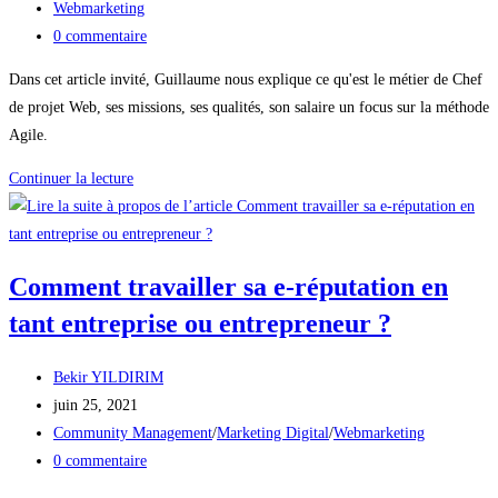
la
publiée :
Post
Webmarketing
publication :
category:
Commentaires
0 commentaire
de
Dans cet article invité, Guillaume nous explique ce qu'est le métier de Chef
la
de projet Web, ses missions, ses qualités, son salaire un focus sur la méthode
publication :
Agile.
Le·a
Continuer la lecture
Chef·fe
de
projet
Comment travailler sa e-réputation en
Web,
la
tant entreprise ou entrepreneur ?
tête
bienveillante
Auteur/autrice
Bekir YILDIRIM
du
de
Publication
juin 25, 2021
numérique
la
publiée :
Post
Community Management
/
Marketing Digital
/
Webmarketing
et
publication :
category:
Commentaires
0 commentaire
du
de