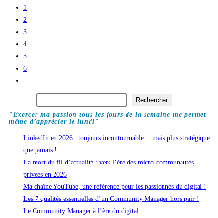
que
to
1
l’UX
the
2
et
previous
3
UI
page
4
Design
5
!
6
Aller
à
Rechercher
Rechercher
la
"Exercer ma passion tous les jours de la semaine me permet
page
même d’apprécier le lundi"
suivante
LinkedIn en 2026 : toujours incontournable… mais plus stratégique
que jamais !
La mort du fil d’actualité : vers l’ère des micro-communautés
privées en 2026
Ma chaîne YouTube, une référence pour les passionnés du digital !
Les 7 qualités essentielles d’un Community Manager hors pair !
Le Community Manager à l’ère du digital