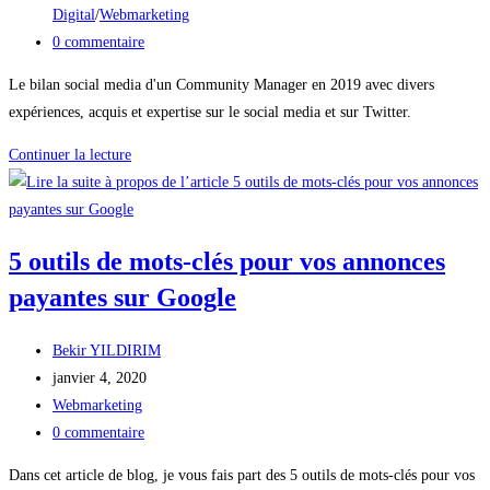
publication :
category:
Digital
/
Webmarketing
Commentaires
0 commentaire
de
Le bilan social media d'un Community Manager en 2019 avec divers
la
expériences, acquis et expertise sur le social media et sur Twitter.
publication :
2019
Continuer la lecture
:
le
bilan
5 outils de mots-clés pour vos annonces
social
media
payantes sur Google
d’un
Community
Auteur/autrice
Bekir YILDIRIM
Manager
de
Publication
janvier 4, 2020
!
la
publiée :
Post
Webmarketing
publication :
category:
Commentaires
0 commentaire
de
Dans cet article de blog, je vous fais part des 5 outils de mots-clés pour vos
la