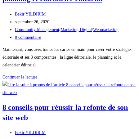
Auteur/autrice
Bekir YILDIRIM
de
Publication
septembre 26, 2020
la
publiée :
Post
Community Management
/
Marketing Digital
/
Webmarketing
publication :
category:
Commentaires
0 commentaire
de
Maintenant, vous avez toutes les cartes en main pour créer votre stratégie
la
éditoriale et ses 3 composantes : la ligne éditoriale, le planning et le
publication :
calendrier éditorial.
Stratégie
Continuer la lecture
éditoriale
:
ligne
8 conseils pour réussir la refonte de son
éditoriale
planning
site web
et
calendrier
Auteur/autrice
Bekir YILDIRIM
éditorial