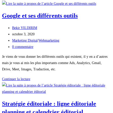
agrandir
son
Google et ses différents outils
réseau
ou
Auteur/autrice
Bekir YILDIRIM
cercle
de
Publication
octobre 3, 2020
professionnel
la
publiée :
Post
Marketing Digital
/
Webmarketing
?
publication :
category:
Commentaires
0 commentaire
de
Je viens de vous donner les différents outils qui existent, il y en a d’autres
la
mais je vous ai mis les plus importants comme Ads, Analytics, Gmail,
publication :
Drive, Meet, Images, Traduction, etc.
Google
Continuer la lecture
et
ses
différents
Stratégie éditoriale : ligne éditoriale
outils
planning et calendrier éditorial