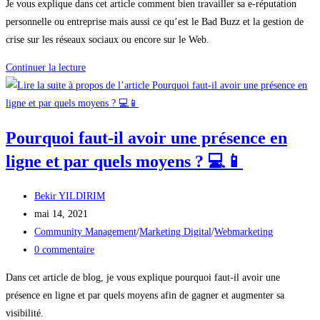
Je vous explique dans cet article comment bien travailler sa e-réputation
Web
la
personnelle ou entreprise mais aussi ce qu’est le Bad Buzz et la gestion de
marketing
publication :
crise sur les réseaux sociaux ou encore sur le Web.
Comment
Continuer la lecture
travailler
sa
e-
Pourquoi faut-il avoir une présence en
réputation
en
ligne et par quels moyens ? 💻📱
tant
entreprise
Auteur/autrice
Bekir YILDIRIM
ou
de
Publication
mai 14, 2021
entrepreneur
la
publiée :
Post
Community Management
/
Marketing Digital
/
Webmarketing
?
publication :
category:
Commentaires
0 commentaire
de
Dans cet article de blog, je vous explique pourquoi faut-il avoir une
la
présence en ligne et par quels moyens afin de gagner et augmenter sa
publication :
visibilité.