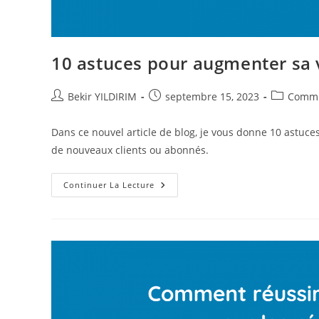
10 astuces pour augmenter sa vi
Auteur/autrice
Publication
Post
Bekir YILDIRIM
septembre 15, 2023
Commu
de
publiée :
category:
la
Dans ce nouvel article de blog, je vous donne 10 astuces
publication :
de nouveaux clients ou abonnés.
10
Continuer La Lecture
Astuces
Pour
Augmenter
Sa
Visibilité
Sur
Les
Réseaux
Sociaux
!