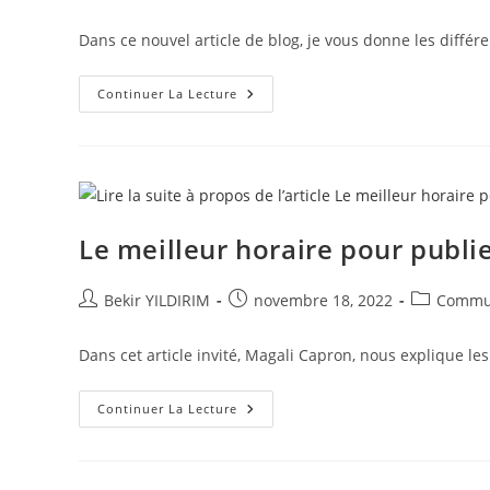
de
publiée :
category:
la
Dans ce nouvel article de blog, je vous donne les différ
publication :
Les
Continuer La Lecture
Types
De
Formats
De
Contenus
À
Utiliser
Sur
Les
Le meilleur horaire pour publie
Réseaux
Sociaux
Auteur/autrice
Publication
Post
Bekir YILDIRIM
novembre 18, 2022
Commu
de
publiée :
category:
la
Dans cet article invité, Magali Capron, nous explique le
publication :
Le
Continuer La Lecture
Meilleur
Horaire
Pour
Publier
Sur