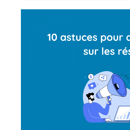
De
L’engagement
Sur
Mes
Contenus
Réseaux
Sociaux
?