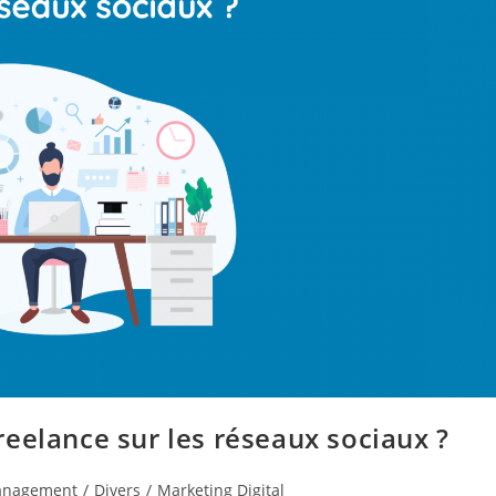
eelance sur les réseaux sociaux ?
anagement
/
Divers
/
Marketing Digital