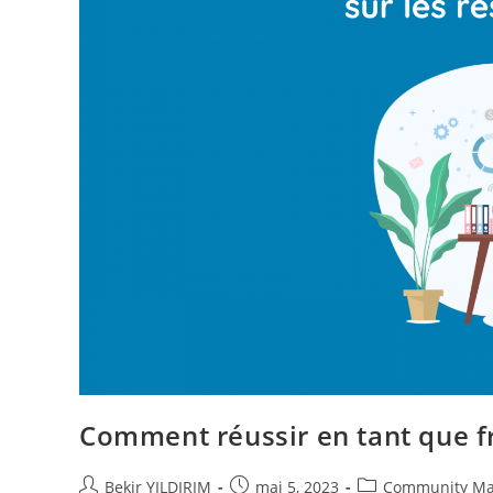
Comment réussir en tant que fr
Auteur/autrice
Publication
Post
Bekir YILDIRIM
mai 5, 2023
Community M