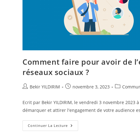
Comment faire pour avoir de 
réseaux sociaux ?
Auteur/autrice
Publication
Post
Bekir YILDIRIM
novembre 3, 2023
Commun
de
publiée :
category:
la
Ecrit par Bekir YILDIRIM, le vendredi 3 novembre 2023 à
publication :
démarquer et attirer l'engagement de votre audience e
Comment
Continuer La Lecture
Faire
Pour
Avoir