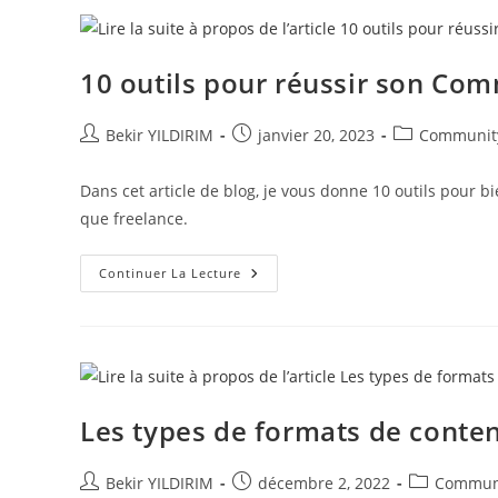
Les
Réseaux
Sociaux
!
10 outils pour réussir son C
Auteur/autrice
Publication
Post
Bekir YILDIRIM
janvier 20, 2023
Communit
de
publiée :
category:
la
Dans cet article de blog, je vous donne 10 outils pour
publication :
que freelance.
10
Continuer La Lecture
Outils
Pour
Réussir
Son
Community
Management
!
Les types de formats de contenu
Auteur/autrice
Publication
Post
Bekir YILDIRIM
décembre 2, 2022
Commun