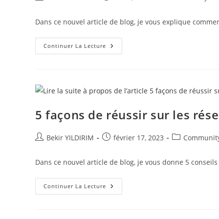
de
publiée :
category:
la
Dans ce nouvel article de blog, je vous explique commen
publication :
Comment
Continuer La Lecture
Réussir
En
Tant
Que
Freelance
Sur
Les
Réseaux
Sociaux
5 façons de réussir sur les rés
?
Auteur/autrice
Publication
Post
Bekir YILDIRIM
février 17, 2023
Communit
de
publiée :
category:
la
Dans ce nouvel article de blog, je vous donne 5 conseils
publication :
5
Continuer La Lecture
Façons
De
Réussir
Sur