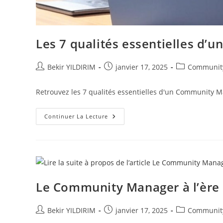
Les 7 qualités essentielles d’
Auteur/autrice
Publication
Post
Bekir YILDIRIM
janvier 17, 2025
Communit
de
publiée :
category:
la
Retrouvez les 7 qualités essentielles d'un Community M
publication :
Les
Continuer La Lecture
7
Qualités
Essentielles
D’un
Community
Manager
Hors
Pair
!
Le Community Manager à l’ère 
Auteur/autrice
Publication
Post
Bekir YILDIRIM
janvier 17, 2025
Communit
de
publiée :
category: