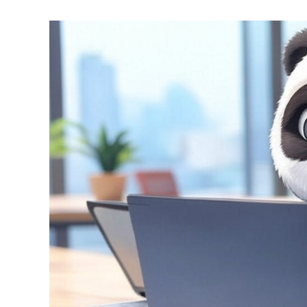
Référence
Pour
Les
Passionnés
Du
Digital
!