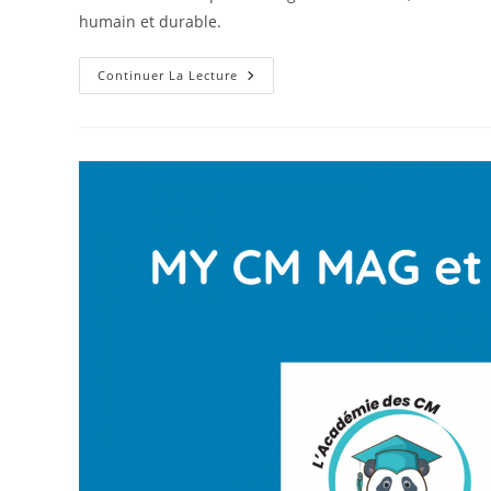
humain et durable.
La
Continuer La Lecture
Mort
Du
Fil
D’actualité
:
Vers
L’ère
Des
Micro-
Communautés
Privées
En
2026