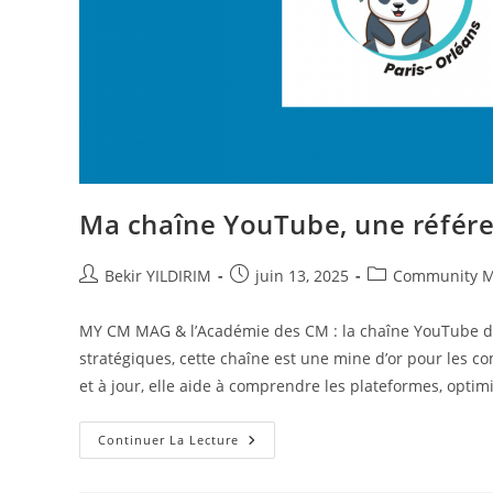
Ma chaîne YouTube, une référen
Auteur/autrice
Publication
Post
Bekir YILDIRIM
juin 13, 2025
Community 
de
publiée :
category:
la
MY CM MAG & l’Académie des CM : la chaîne YouTube des p
publication :
stratégiques, cette chaîne est une mine d’or pour les 
et à jour, elle aide à comprendre les plateformes, optimi
Ma
Continuer La Lecture
Chaîne
YouTube,
Une