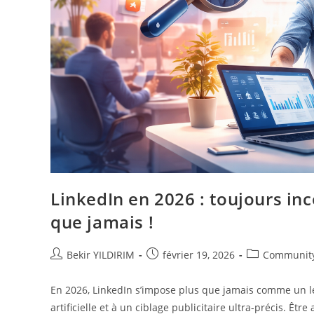
LinkedIn en 2026 : toujours in
que jamais !
Auteur/autrice
Publication
Post
Bekir YILDIRIM
février 19, 2026
Communit
de
publiée :
category:
la
En 2026, LinkedIn s’impose plus que jamais comme un lev
publication :
artificielle et à un ciblage publicitaire ultra-précis. Êt