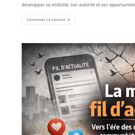
développer sa visibilité, son autorité et ses opportunité
LinkedIn
Continuer La Lecture
En
2026
:
Toujours
Incontournable…
Mais
Plus
Stratégique
Que
Jamais
!