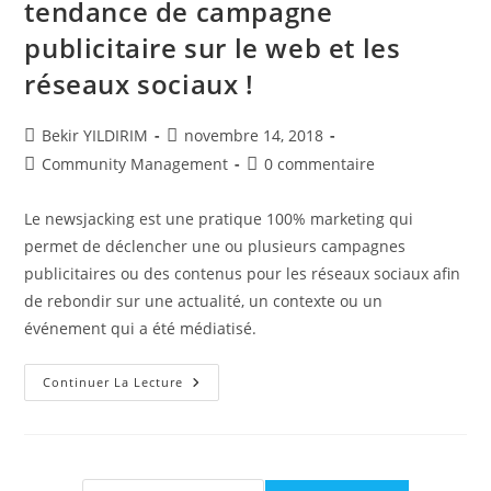
tendance de campagne
publicitaire sur le web et les
réseaux sociaux !
Auteur/autrice
Publication
Bekir YILDIRIM
novembre 14, 2018
de
publiée :
Post
Commentaires
Community Management
0 commentaire
la
category:
de
publication :
la
Le newsjacking est une pratique 100% marketing qui
publication :
permet de déclencher une ou plusieurs campagnes
publicitaires ou des contenus pour les réseaux sociaux afin
de rebondir sur une actualité, un contexte ou un
événement qui a été médiatisé.
NewsJacking,
Continuer La Lecture
Une
Nouvelle
Tendance
De
Campagne
Publicitaire
Sur