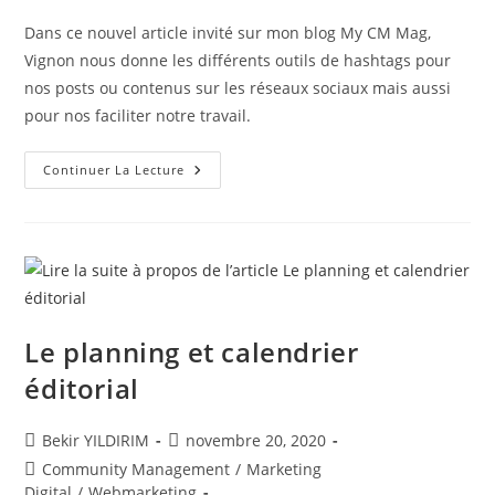
la
Dans ce nouvel article invité sur mon blog My CM Mag,
publication :
Vignon nous donne les différents outils de hashtags pour
nos posts ou contenus sur les réseaux sociaux mais aussi
pour nos faciliter notre travail.
Les
Continuer La Lecture
Différents
Outils
De
Hashtag
Pour
Les
Réseaux
Sociaux
!
Le planning et calendrier
éditorial
Auteur/autrice
Publication
Bekir YILDIRIM
novembre 20, 2020
de
publiée :
Post
Community Management
/
Marketing
la
category:
Digital
/
Webmarketing