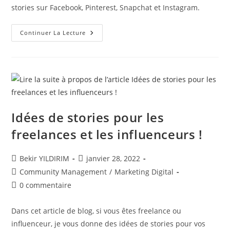
publication :
stories sur Facebook, Pinterest, Snapchat et Instagram.
Les
Continuer La Lecture
Stories
Sur
Instagram,
Facebook,
Pinterest
Et
Snapchat
Idées de stories pour les
freelances et les influenceurs !
Auteur/autrice
Publication
Bekir YILDIRIM
janvier 28, 2022
de
publiée :
Post
Community Management
/
Marketing Digital
la
category:
Commentaires
0 commentaire
publication :
de
la
Dans cet article de blog, si vous êtes freelance ou
publication :
influenceur, je vous donne des idées de stories pour vos