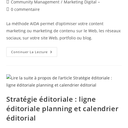
de
publiée :
Post
Community Management
/
Marketing Digital
la
category:
Commentaires
0 commentaire
publication :
de
la
La méthode AIDA permet d’optimiser votre content
publication :
marketing ou marketing de contenu sur le Web, les réseaux
sociaux, sur votre site Web, portfolio ou blog.
Méthode
Continuer La Lecture
AIDA
:
Optimiser
Votre
Contenu
Marketing
!
Stratégie éditoriale : ligne
éditoriale planning et calendrier
éditorial