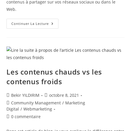
contenus à partager sur vos réseaux sociaux ou dans le
Web.
Les
Continuer La Lecture
Idées
De
Contenus
À
Partager
Sur
Les
Réseaux
Sociaux
Les contenus chauds vs les
contenus froids
Auteur/autrice
Publication
Bekir YILDIRIM
octobre 8, 2021
de
publiée :
Post
Community Management
/
Marketing
la
category:
Digital
/
Webmarketing
publication :
Commentaires
0 commentaire
de
la