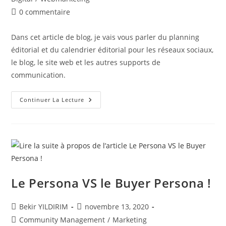
publication :
Commentaires
0 commentaire
de
la
Dans cet article de blog, je vais vous parler du planning
publication :
éditorial et du calendrier éditorial pour les réseaux sociaux,
le blog, le site web et les autres supports de
communication.
Le
Continuer La Lecture
Planning
Et
Calendrier
Éditorial
Le Persona VS le Buyer Persona !
Auteur/autrice
Publication
Bekir YILDIRIM
novembre 13, 2020
de
publiée :
Post
Community Management
/
Marketing