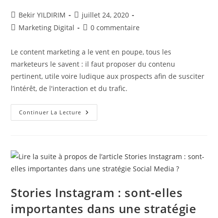
Auteur/autrice
Publication
Bekir YILDIRIM
juillet 24, 2020
de
publiée :
Post
Commentaires
Marketing Digital
0 commentaire
la
category:
de
publication :
la
Le content marketing a le vent en poupe, tous les
publication :
marketeurs le savent : il faut proposer du contenu
pertinent, utile voire ludique aux prospects afin de susciter
l’intérêt, de l'interaction et du trafic.
Content
Continuer La Lecture
Marketing
:
Soyez
Malin
Et
Recyclez
Vos
Contenus
Stories Instagram : sont-elles
importantes dans une stratégie