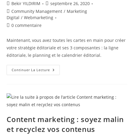
Auteur/autrice
Publication
Bekir YILDIRIM
septembre 26, 2020
de
publiée :
Post
Community Management
/
Marketing
la
category:
Digital
/
Webmarketing
publication :
Commentaires
0 commentaire
de
la
Maintenant, vous avez toutes les cartes en main pour créer
publication :
votre stratégie éditoriale et ses 3 composantes : la ligne
éditoriale, le planning et le calendrier éditorial.
Stratégie
Continuer La Lecture
Éditoriale
:
Ligne
Éditoriale
Planning
Et
Calendrier
Éditorial
Content marketing : soyez malin
et recyclez vos contenus