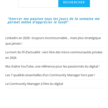
Rechercher
RECHERCHER
Le
Web
Et
Les
Réseaux
"Exercer ma passion tous les jours de la semaine me
Sociaux
permet même d’apprécier le lundi"
!
LinkedIn en 2026 : toujours incontournable… mais plus stratégique
que jamais !
La mort du fil d’actualité : vers l’ère des micro-communautés privées
en 2026
Ma chaîne YouTube, une référence pour les passionnés du digital !
Les 7 qualités essentielles d’un Community Manager hors pair !
Le Community Manager à l’ère du digital