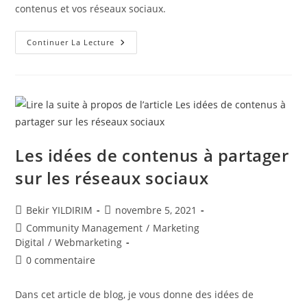
contenus et vos réseaux sociaux.
Idées
Continuer La Lecture
De
Stories
Pour
Les
Freelances
Et
Les
Influenceurs
!
Les idées de contenus à partager
sur les réseaux sociaux
Auteur/autrice
Publication
Bekir YILDIRIM
novembre 5, 2021
de
publiée :
Post
Community Management
/
Marketing
la
category:
Digital
/
Webmarketing
publication :
Commentaires
0 commentaire
de
la
Dans cet article de blog, je vous donne des idées de
publication :