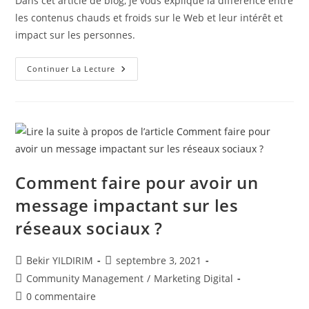
Dans cet article de blog, je vous explique la différence entre
publication :
les contenus chauds et froids sur le Web et leur intérêt et
impact sur les personnes.
Les
Continuer La Lecture
Contenus
Chauds
Vs
Les
Contenus
Froids
Comment faire pour avoir un
message impactant sur les
réseaux sociaux ?
Auteur/autrice
Publication
Bekir YILDIRIM
septembre 3, 2021
de
publiée :
Post
Community Management
/
Marketing Digital
la
category:
Commentaires
0 commentaire
publication :