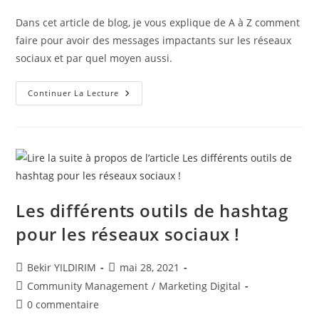
de
la
Dans cet article de blog, je vous explique de A à Z comment
publication :
faire pour avoir des messages impactants sur les réseaux
sociaux et par quel moyen aussi.
Comment
Continuer La Lecture
Faire
Pour
Avoir
Un
Message
Impactant
Sur
Les
Réseaux
Sociaux
?
Les différents outils de hashtag
pour les réseaux sociaux !
Auteur/autrice
Publication
Bekir YILDIRIM
mai 28, 2021
de
publiée :
Post
Community Management
/
Marketing Digital
la
category:
Commentaires
0 commentaire
publication :
de