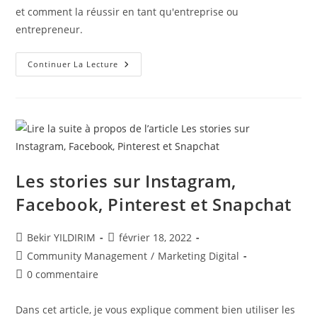
et comment la réussir en tant qu'entreprise ou
entrepreneur.
Élaborer
Continuer La Lecture
Une
Stratégie
De
Contenus
Sur
Les
Réseaux
Sociaux
Les stories sur Instagram,
Facebook, Pinterest et Snapchat
Auteur/autrice
Publication
Bekir YILDIRIM
février 18, 2022
de
publiée :
Post
Community Management
/
Marketing Digital
la
category:
Commentaires
0 commentaire
publication :
de
la
Dans cet article, je vous explique comment bien utiliser les