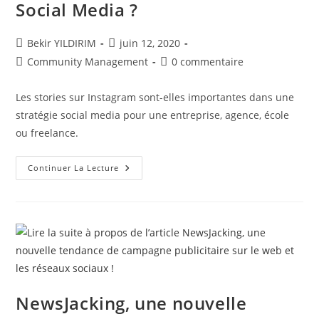
Social Media ?
Auteur/autrice
Publication
Bekir YILDIRIM
juin 12, 2020
de
publiée :
Post
Commentaires
Community Management
0 commentaire
la
category:
de
publication :
la
Les stories sur Instagram sont-elles importantes dans une
publication :
stratégie social media pour une entreprise, agence, école
ou freelance.
Stories
Continuer La Lecture
Instagram
:
Sont-
Elles
Importantes
Dans
Une
Stratégie
Social
Media
?
NewsJacking, une nouvelle