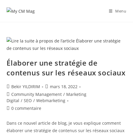
Skip
to
Menu
content
Élaborer une stratégie de
contenus sur les réseaux sociaux
Auteur/autrice
Publication
Bekir YILDIRIM
mars 18, 2022
de
publiée :
Post
Community Management
/
Marketing
la
category:
Digital
/
SEO
/
Webmarketing
publication :
Commentaires
0 commentaire
de
la
Dans ce nouvel article de blog, je vous explique comment
publication :
élaborer une stratégie de contenus sur les réseaux sociaux