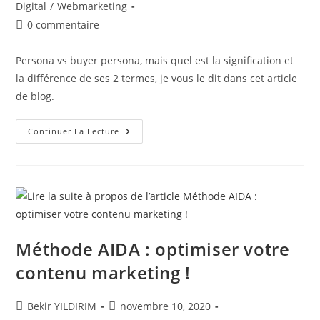
la
category:
Digital
/
Webmarketing
publication :
Commentaires
0 commentaire
de
la
Persona vs buyer persona, mais quel est la signification et
publication :
la différence de ses 2 termes, je vous le dit dans cet article
de blog.
Le
Continuer La Lecture
Persona
VS
Le
Buyer
Persona
!
Méthode AIDA : optimiser votre
contenu marketing !
Auteur/autrice
Publication
Bekir YILDIRIM
novembre 10, 2020