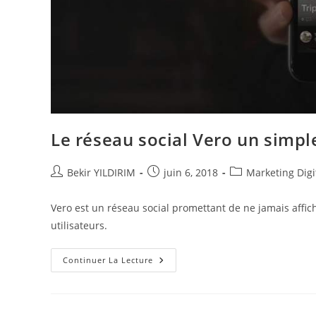
Le réseau social Vero un simpl
Auteur/autrice
Publication
Post
Bekir YILDIRIM
juin 6, 2018
Marketing Digi
de
publiée :
category:
la
Vero est un réseau social promettant de ne jamais affic
publication :
utilisateurs.
Le
Continuer La Lecture
Réseau
Social
Vero
Un
Simple