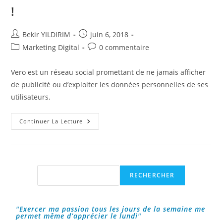
!
Auteur/autrice
Publication
Bekir YILDIRIM
juin 6, 2018
de
publiée :
Post
Commentaires
Marketing Digital
0 commentaire
la
category:
de
publication :
la
Vero est un réseau social promettant de ne jamais afficher
publication :
de publicité ou d’exploiter les données personnelles de ses
utilisateurs.
Le
Continuer La Lecture
Réseau
Social
Vero
Un
Simple
Effet
De
Rechercher
RECHERCHER
Mode
Ou
Un
Futur
Succès
"Exercer ma passion tous les jours de la semaine me
!
permet même d’apprécier le lundi"