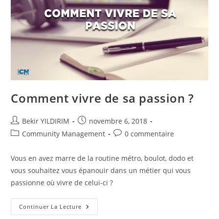
Comment vivre de sa passion ?
Auteur/autrice
Publication
Bekir YILDIRIM
novembre 6, 2018
de
publiée :
Post
Commentaires
Community Management
0 commentaire
la
category:
de
publication :
la
Vous en avez marre de la routine métro, boulot, dodo et
publication :
vous souhaitez vous épanouir dans un métier qui vous
passionne où vivre de celui-ci ?
Comment
Continuer La Lecture
Vivre