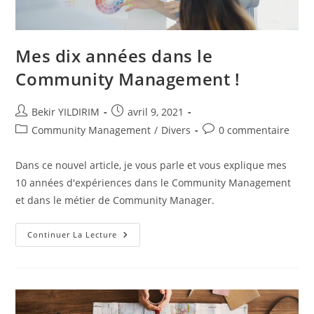
Mes dix années dans le
Community Management !
Auteur/autrice
Publication
Bekir YILDIRIM
avril 9, 2021
de
publiée :
Post
Commentaires
Community Management
/
Divers
0 commentaire
la
category:
de
publication :
la
Dans ce nouvel article, je vous parle et vous explique mes
publication :
10 années d'expériences dans le Community Management
et dans le métier de Community Manager.
Mes
Continuer La Lecture
Dix
Années
Dans
Le
Community
Management
!