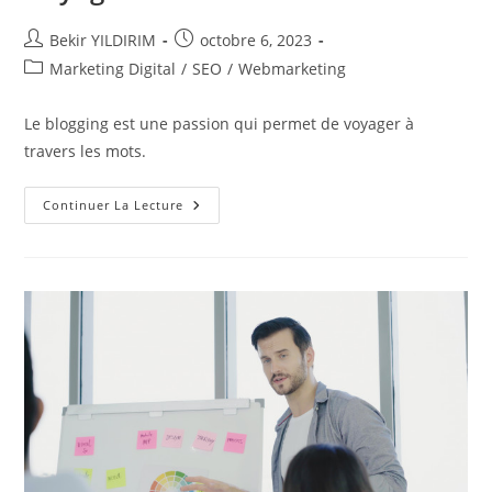
Auteur/autrice
Publication
Bekir YILDIRIM
octobre 6, 2023
de
publiée :
Post
Marketing Digital
/
SEO
/
Webmarketing
la
category:
publication :
Le blogging est une passion qui permet de voyager à
travers les mots.
Le
Continuer La Lecture
Blogging
:
Une
Passion
Qui
Voyage
!