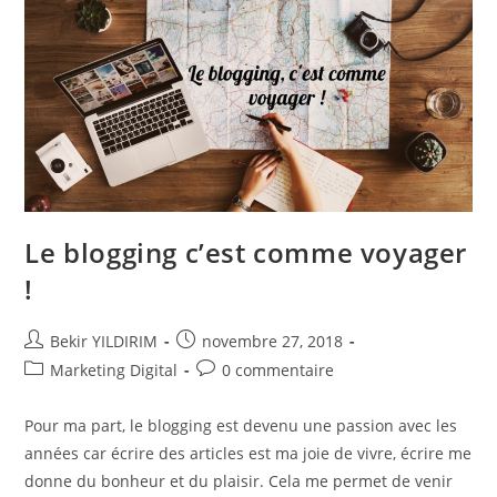
Le blogging c’est comme voyager
!
Auteur/autrice
Publication
Bekir YILDIRIM
novembre 27, 2018
de
publiée :
Post
Commentaires
Marketing Digital
0 commentaire
la
category:
de
publication :
la
Pour ma part, le blogging est devenu une passion avec les
publication :
années car écrire des articles est ma joie de vivre, écrire me
donne du bonheur et du plaisir. Cela me permet de venir