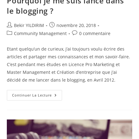
Pourquoi je me suis lancé dans
le blogging ?
Auteur/autrice
Publication
Bekir YILDIRIM
novembre 20, 2018
de
publiée :
Post
Commentaires
Community Management
0 commentaire
la
category:
de
publication :
la
Etant quelqu’un de curieux, j’ai toujours voulu écrire des
publication :
articles et partager mes connaissances et mon savoir-faire.
C’est pendant mes études en Licence Pro Marketing et
Master Management et Création d’entreprise que j’ai
décidé de me lancer dans le blogging, en Avril 2012.
Pourquoi
Continuer La Lecture
Je
Me
Suis
Lancé
Dans
Le
Blogging
?