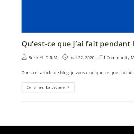
Qu’est-ce que j’ai fait pendant
Auteur/autrice
Publication
Post
Bekir YILDIRIM
mai 22, 2020
Community 
de
publiée :
category:
la
Dans cet article de blog, je vous explique ce que j'ai 
publication :
Qu’est-
Continuer La Lecture
Ce
Que
J’ai
Fait
Pendant
Le
Confinement
?