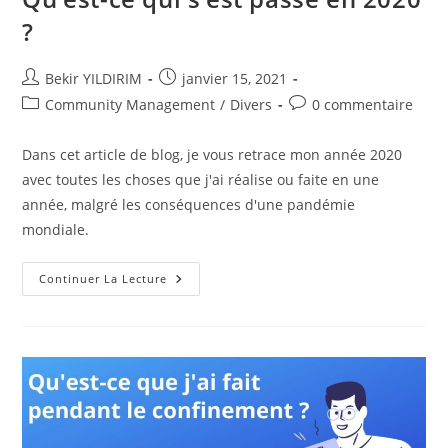
?
Auteur/autrice
Publication
Bekir YILDIRIM
janvier 15, 2021
de
publiée :
Post
Commentaires
Community Management
/
Divers
0 commentaire
la
category:
de
publication :
la
Dans cet article de blog, je vous retrace mon année 2020
publication :
avec toutes les choses que j'ai réalise ou faite en une
année, malgré les conséquences d'une pandémie
mondiale.
Qu’est-
Continuer La Lecture
Ce
Qui
S’est
Passé
En
2020
?