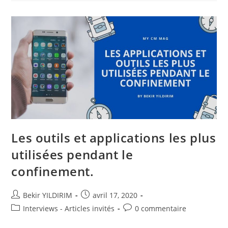
Fait
Pendant
Le
Confinement
?
Les outils et applications les plus
utilisées pendant le
confinement.
Auteur/autrice
Publication
Bekir YILDIRIM
avril 17, 2020
de
publiée :
Post
Commentaires
Interviews - Articles invités
0 commentaire
la
category:
de
publication :