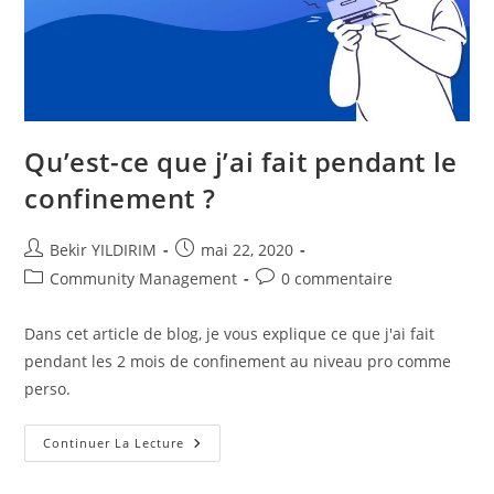
Qu’est-ce que j’ai fait pendant le
confinement ?
Auteur/autrice
Publication
Bekir YILDIRIM
mai 22, 2020
de
publiée :
Post
Commentaires
Community Management
0 commentaire
la
category:
de
publication :
la
Dans cet article de blog, je vous explique ce que j'ai fait
publication :
pendant les 2 mois de confinement au niveau pro comme
perso.
Qu’est-
Continuer La Lecture
Ce
Que
J’ai