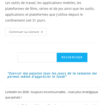
la
Les outils de travail, les applications mobiles, les
publication :
plateformes de films, séries et de jeu ainsi que les outils,
applications et plateformes que j'utilise depuis le
confinement soit 31 jours.
Les
Continuer La Lecture
Outils
Et
Applications
Les
Plus
Utilisées
Pendant
Rechercher
RECHERCHER
Le
Confinement.
"Exercer ma passion tous les jours de la semaine me
permet même d’apprécier le lundi"
LinkedIn en 2026 : toujours incontournable… mais plus stratégique
que jamais !