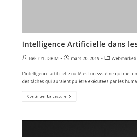
Intelligence Artificielle dans le
Auteur/autrice
Publication
Post
Bekir YILDIRIM
mars 20, 2019
Webmarketi
de
publiée :
category:
la
L’intelligence artificielle ou IA est un système qui met
publication :
des tâches qui auraient pu être exécutées par les humai
Intelligence
Continuer La Lecture
Artificielle
Dans
Les
Séries
TV
!