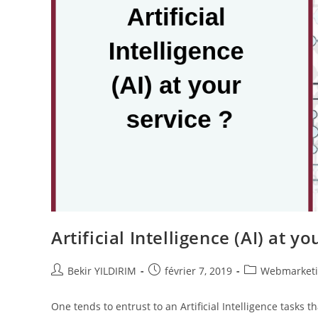
Artificial Intelligence (AI) at yo
Auteur/autrice
Publication
Post
Bekir YILDIRIM
février 7, 2019
Webmarket
de
publiée :
category:
la
One tends to entrust to an Artificial Intelligence tasks
publication :