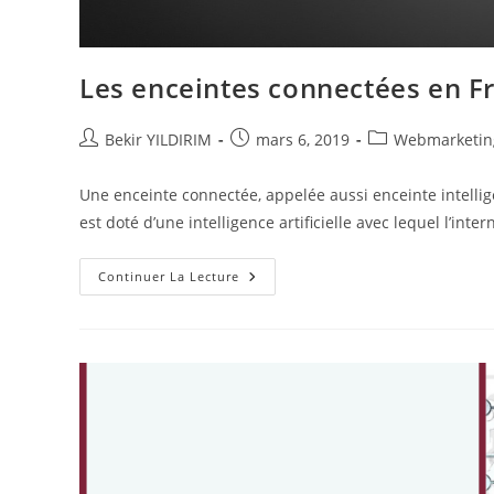
Les enceintes connectées en F
Auteur/autrice
Publication
Post
Bekir YILDIRIM
mars 6, 2019
Webmarketin
de
publiée :
category:
la
Une enceinte connectée, appelée aussi enceinte intelligen
publication :
est doté d’une intelligence artificielle avec lequel l’inte
Les
Continuer La Lecture
Enceintes
Connectées
En
France
Mais
Aussi
Dans
Le
Monde
!