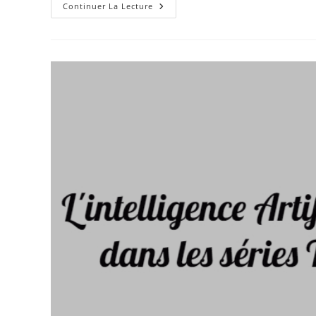
Intelligence
Continuer La Lecture
Artificielle
:
Une
Nouvelle
Tendance
Dans
Le
Monde
!