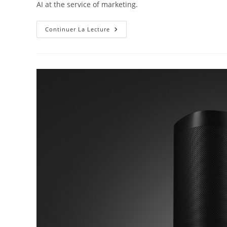
AI at the service of marketing.
Artificial
Continuer La Lecture
Intelligence
(AI)
At
Your
Service
?