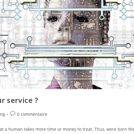
ur service ?
Commentaires
ing
0 commentaire
de
la
 that a human takes more time or money to treat. Thus, were born th
publication :