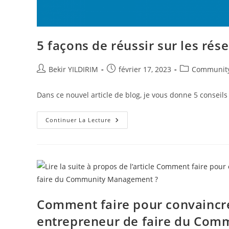
5 façons de réussir sur les rés
Auteur/autrice
Publication
Post
Bekir YILDIRIM
février 17, 2023
Communit
de
publiée :
category:
la
Dans ce nouvel article de blog, je vous donne 5 conseils
publication :
5
Continuer La Lecture
Façons
De
Réussir
Sur
Les
Réseaux
Sociaux
!
Comment faire pour convaincre
entrepreneur de faire du Co