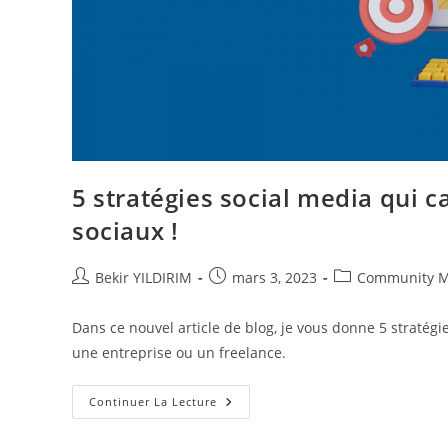
5 stratégies social media qui c
sociaux !
Auteur/autrice
Publication
Post
Bekir YILDIRIM
mars 3, 2023
Community 
de
publiée :
category:
la
Dans ce nouvel article de blog, je vous donne 5 stratégi
publication :
une entreprise ou un freelance.
5
Continuer La Lecture
Stratégies
Social
Media