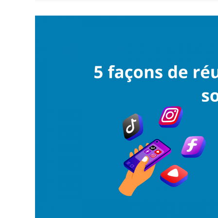
Qui
Cartonnent
Le
Plus
Sur
Les
Réseaux
Sociaux
!