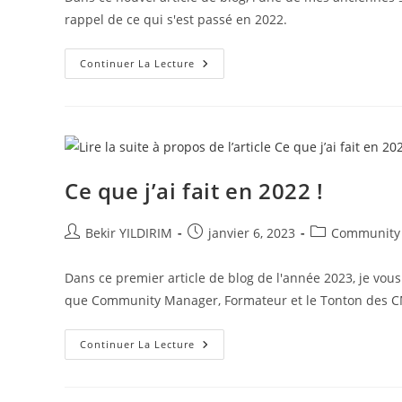
publication :
rappel de ce qui s'est passé en 2022.
Les
Continuer La Lecture
Tendances
Sur
Les
Réseaux
Sociaux
En
2023
!
Ce que j’ai fait en 2022 !
Auteur/autrice
Publication
Post
Bekir YILDIRIM
janvier 6, 2023
Community
de
publiée :
category:
la
Dans ce premier article de blog de l'année 2023, je vou
publication :
que Community Manager, Formateur et le Tonton des C
Ce
Continuer La Lecture
Que
J’ai
Fait
En