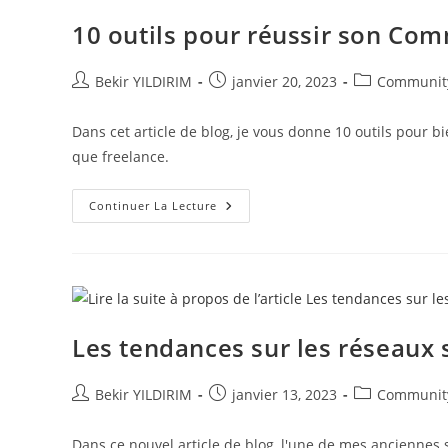
De
Community
10 outils pour réussir son C
Manager
!
Auteur/autrice
Publication
Post
Bekir YILDIRIM
janvier 20, 2023
Communit
de
publiée :
category:
la
Dans cet article de blog, je vous donne 10 outils pour
publication :
que freelance.
10
Continuer La Lecture
Outils
Pour
Réussir
Son
Community
Management
!
Les tendances sur les réseaux 
Auteur/autrice
Publication
Post
Bekir YILDIRIM
janvier 13, 2023
Communit
de
publiée :
category:
la
Dans ce nouvel article de blog, l'une de mes anciennes 