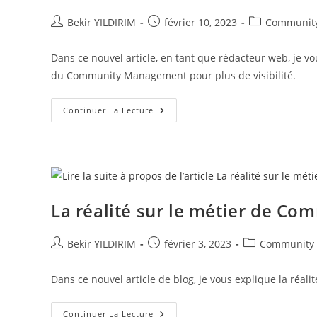
Auteur/autrice
Publication
Post
Bekir YILDIRIM
février 10, 2023
Communit
de
publiée :
category:
la
Dans ce nouvel article, en tant que rédacteur web, je v
publication :
du Community Management pour plus de visibilité.
Comment
Continuer La Lecture
Faire
Pour
Convaincre
Une
Entreprise,
Agence,
École
Ou
Un
La réalité sur le métier de Co
Entrepreneur
De
Faire
Du
Auteur/autrice
Publication
Post
Bekir YILDIRIM
février 3, 2023
Community
Community
de
publiée :
category:
Management
?
la
Dans ce nouvel article de blog, je vous explique la réa
publication :
La
Continuer La Lecture