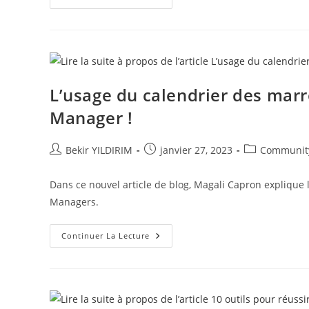
Réalité
Sur
Le
Métier
De
Community
Manager
!
L’usage du calendrier des mar
Manager !
Auteur/autrice
Publication
Post
Bekir YILDIRIM
janvier 27, 2023
Communit
de
publiée :
category:
la
Dans ce nouvel article de blog, Magali Capron explique
publication :
Managers.
L’usage
Continuer La Lecture
Du
Calendrier
Des
Marronniers
Dans
Le
Métier