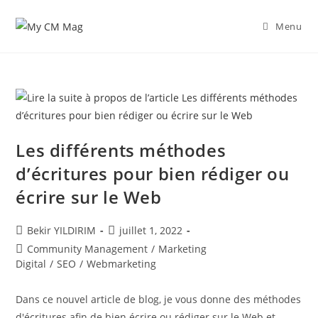
Skip
to
Menu
content
Les différents méthodes
d’écritures pour bien rédiger ou
écrire sur le Web
Auteur/autrice
Publication
Bekir YILDIRIM
juillet 1, 2022
de
publiée :
Post
Community Management
/
Marketing
la
category:
Digital
/
SEO
/
Webmarketing
publication :
Dans ce nouvel article de blog, je vous donne des méthodes
d'écritures afin de bien écrire ou rédiger sur le Web et