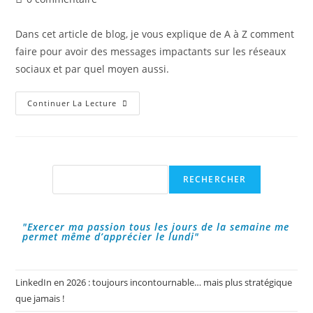
publication :
de
la
Dans cet article de blog, je vous explique de A à Z comment
publication :
faire pour avoir des messages impactants sur les réseaux
sociaux et par quel moyen aussi.
Comment
Continuer La Lecture
Faire
Pour
Avoir
Un
Message
Impactant
Sur
Rechercher
RECHERCHER
Les
Réseaux
Sociaux
?
"Exercer ma passion tous les jours de la semaine me
permet même d’apprécier le lundi"
LinkedIn en 2026 : toujours incontournable… mais plus stratégique
que jamais !