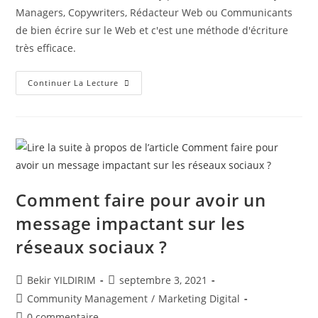
publication :
Managers, Copywriters, Rédacteur Web ou Communicants
de bien écrire sur le Web et c'est une méthode d'écriture
très efficace.
Qu’est-
Continuer La Lecture
Ce
Que
La
Méthode
Christian
Godefroy
?
Comment faire pour avoir un
message impactant sur les
réseaux sociaux ?
Auteur/autrice
Publication
Bekir YILDIRIM
septembre 3, 2021
de
publiée :
Post
Community Management
/
Marketing Digital
la
category:
Commentaires
0 commentaire