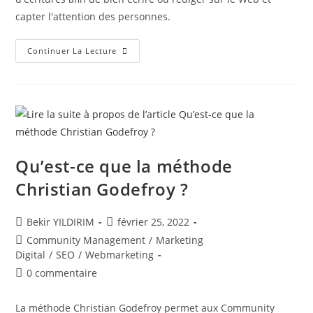
capter l'attention des personnes.
Les
Continuer La Lecture
Différents
Méthodes
D’écritures
Pour
Bien
Rédiger
Ou
Écrire
Sur
Le
Web
Qu’est-ce que la méthode
Christian Godefroy ?
Auteur/autrice
Publication
Bekir YILDIRIM
février 25, 2022
de
publiée :
Post
Community Management
/
Marketing
la
category:
Digital
/
SEO
/
Webmarketing
publication :
Commentaires
0 commentaire
de
la
La méthode Christian Godefroy permet aux Community