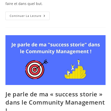
faire et dans quel but.
C’est
Continuer La Lecture
Quoi
Le
Storytelling
?
Je parle de ma « success storie »
dans le Community Management
!