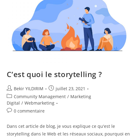
Storytelling
Pour
Les
Entrepreneurs
Et
Les
Entreprises
!
C’est quoi le storytelling ?
Auteur/autrice
Publication
Bekir YILDIRIM
juillet 23, 2021
de
publiée :
Post
Community Management
/
Marketing
la
category:
Digital
/
Webmarketing
publication :
Commentaires
0 commentaire
de
la
Dans cet article de blog, je vous explique ce qu'est le
publication :
storytelling dans le Web et les réseaux sociaux, pourquoi en