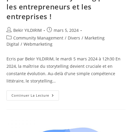
les entrepreneurs et les
entreprises !
Auteur/autrice
Publication
Bekir YILDIRIM
mars 5, 2024
de
publiée :
Post
Community Management
/
Divers
/
Marketing
la
category:
Digital
/
Webmarketing
publication :
Ecris par Bekir YILDIRIM, le mardi 5 mars 2024 à 12h30 En
2024, la maîtrise du storytelling devient cruciale et en
constante évolution. Au-delà d'une simple compétence
littéraire, le storytelling…
Captiver
Continuer La Lecture
Le
Succès
En
2024
:
La
Puissance
Du