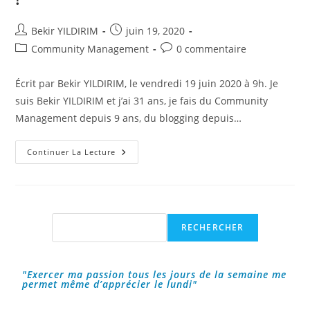
Auteur/autrice
Publication
Bekir YILDIRIM
juin 19, 2020
de
publiée :
Post
Commentaires
Community Management
0 commentaire
la
category:
de
publication :
la
Écrit par Bekir YILDIRIM, le vendredi 19 juin 2020 à 9h. Je
publication :
suis Bekir YILDIRIM et j’ai 31 ans, je fais du Community
Management depuis 9 ans, du blogging depuis…
Je
Continuer La Lecture
Parle
De
Ma
« Success
Storie »
Dans
Le
Rechercher
RECHERCHER
Community
Management
!
"Exercer ma passion tous les jours de la semaine me
permet même d’apprécier le lundi"