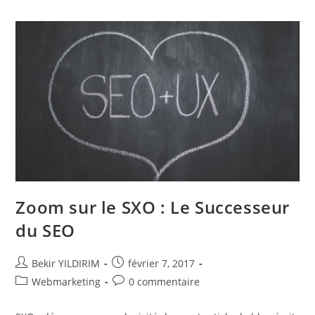
En
Tant
Que
Freelance
En
SEO
!
Zoom sur le SXO : Le Successeur
du SEO
Auteur/autrice
Publication
Bekir YILDIRIM
février 7, 2017
de
publiée :
Post
Commentaires
Webmarketing
0 commentaire
la
category:
de
publication :
la