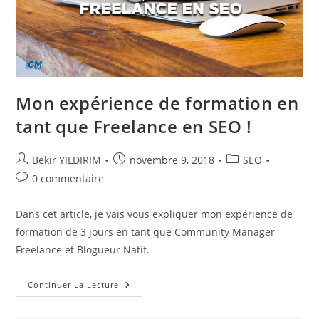
Mon expérience de formation en
tant que Freelance en SEO !
Auteur/autrice
Publication
Post
Bekir YILDIRIM
novembre 9, 2018
SEO
de
publiée :
category:
Commentaires
0 commentaire
la
de
publication :
la
Dans cet article, je vais vous expliquer mon expérience de
publication :
formation de 3 jours en tant que Community Manager
Freelance et Blogueur Natif.
Mon
Continuer La Lecture
Expérience
De
Formation