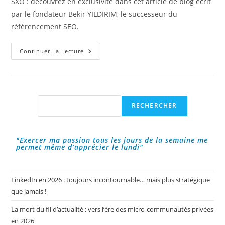
SXO : découvrez en exclusivité dans cet article de blog écrit
publication :
par le fondateur Bekir YILDIRIM, le successeur du
référencement SEO.
Zoom
Continuer La Lecture
Sur
Le
SXO
:
Le
Successeur
Du
Rechercher
RECHERCHER
SEO
"Exercer ma passion tous les jours de la semaine me
permet même d’apprécier le lundi"
LinkedIn en 2026 : toujours incontournable… mais plus stratégique
que jamais !
La mort du fil d’actualité : vers l’ère des micro-communautés privées
en 2026