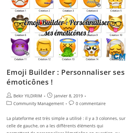
Emoji Builder : Personnaliser ses
émoticônes !
Auteur/autrice
Publication
Bekir YILDIRIM
janvier 8, 2019
de
publiée :
Post
Commentaires
Community Management
0 commentaire
la
category:
de
publication :
la
La plateforme est très simple a utilisé : il y a 3 colonnes, sur
publication :
celle de gauche, on a les différents éléments qui