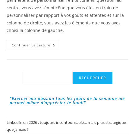
permettent de personnaliser l’émoticône en question, au
centre, vous avez l’émoticône que vous êtes en train de
personnaliser par rapport à vos goûts et attentes et sur la
colonne de droite, vous avez les éléments que vous avez
choisi la colonne de gauche.
Emoji
Continuer La Lecture
Builder
:
Personnaliser
Ses
Émoticônes
!
Rechercher
RECHERCHER
"Exercer ma passion tous les jours de la semaine me
permet même d’apprécier le lundi"
LinkedIn en 2026 : toujours incontournable… mais plus stratégique
que jamais !