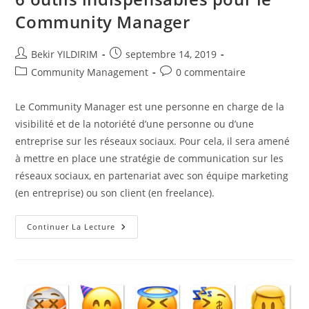
Community Manager
Auteur/autrice
Publication
Bekir YILDIRIM
septembre 14, 2019
de
publiée :
Post
Commentaires
Community Management
0 commentaire
la
category:
de
publication :
la
Le Community Manager est une personne en charge de la
publication :
visibilité et de la notoriété d’une personne ou d’une
entreprise sur les réseaux sociaux. Pour cela, il sera amené
à mettre en place une stratégie de communication sur les
réseaux sociaux, en partenariat avec son équipe marketing
(en entreprise) ou son client (en freelance).
6
Continuer La Lecture
Outils
Indispensables
Pour
Le
Community
Manager