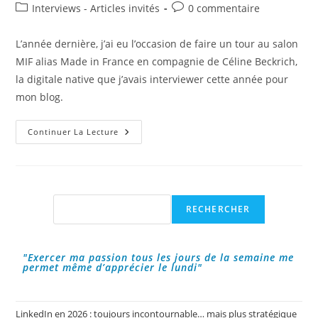
de
publiée :
Post
Commentaires
Interviews - Articles invités
0 commentaire
la
category:
de
publication :
la
L’année dernière, j’ai eu l’occasion de faire un tour au salon
publication :
MIF alias Made in France en compagnie de Céline Beckrich,
la digitale native que j’avais interviewer cette année pour
mon blog.
MIF
Continuer La Lecture
Alias
Made
In
France
:
Le
Salon
Rechercher
RECHERCHER
Des
Produits
100%
Français
!
"Exercer ma passion tous les jours de la semaine me
permet même d’apprécier le lundi"
LinkedIn en 2026 : toujours incontournable… mais plus stratégique