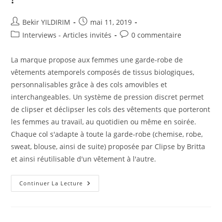
Auteur/autrice
Publication
Bekir YILDIRIM
mai 11, 2019
de
publiée :
Post
Commentaires
Interviews - Articles invités
0 commentaire
la
category:
de
publication :
la
La marque propose aux femmes une garde-robe de
publication :
vêtements atemporels composés de tissus biologiques,
personnalisables grâce à des cols amovibles et
interchangeables. Un système de pression discret permet
de clipser et déclipser les cols des vêtements que porteront
les femmes au travail, au quotidien ou même en soirée.
Chaque col s'adapte à toute la garde-robe (chemise, robe,
sweat, blouse, ainsi de suite) proposée par Clipse by Britta
et ainsi réutilisable d'un vêtement à l'autre.
Clipse
Continuer La Lecture
By
Britta
:
Clipser
Et