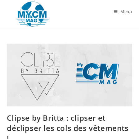
Skip
to
Menu
content
Clipse by Britta : clipser et
déclipser les cols des vêtements
!