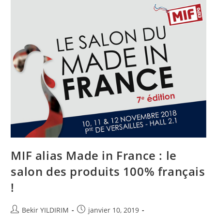
Déclipser
Les
Cols
Des
Vêtements
!
MIF alias Made in France : le
salon des produits 100% français
!
Auteur/autrice
Publication
Bekir YILDIRIM
janvier 10, 2019