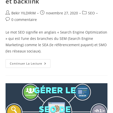
et backlink
Auteur/autrice
Publication
Post
Bekir YILDIRIM
novembre 27, 2020
SEO
de
publiée :
category:
Commentaires
0 commentaire
la
de
publication :
la
Le mot SEO signifie en anglais « Search Engine Optimization
publication :
» qui est l’une des branches du SEM (Search Engine
Marketing) comme le SEA (le référencement payant) et SMO
(les réseaux sociaux).
SEO
Continuer La Lecture
:
Maillage
Interne,
Externe
Et
Backlink