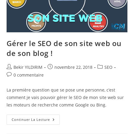
Gérer le SEO de son site web ou
de son blog !
Auteur/autrice
Publication
Post
Bekir YILDIRIM
novembre 22, 2018
SEO
de
publiée :
category:
Commentaires
0 commentaire
la
de
publication :
la
La première question que se pose une personne, c’est
publication :
comment je vais pouvoir gérer le SEO de mon site web sur
les moteurs de recherche comme Google ou Bing.
Gérer
Continuer La Lecture
Le
SEO
De