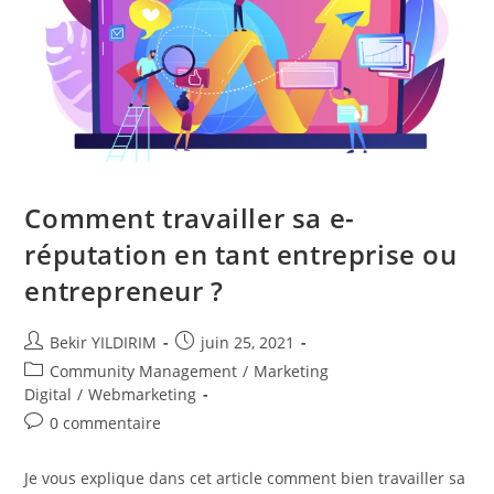
Comment travailler sa e-
réputation en tant entreprise ou
entrepreneur ?
Auteur/autrice
Publication
Bekir YILDIRIM
juin 25, 2021
de
publiée :
Post
Community Management
/
Marketing
la
category:
Digital
/
Webmarketing
publication :
Commentaires
0 commentaire
de
la
Je vous explique dans cet article comment bien travailler sa
publication :