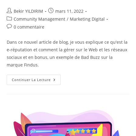
Auteur/autrice
Publication
Bekir YILDIRIM
mars 11, 2022
de
publiée :
Post
Community Management
/
Marketing Digital
la
category:
Commentaires
0 commentaire
publication :
de
la
Dans ce nouvel article de blog, je vous explique ce qu'est la
publication :
e-réputation et comment la gérer sur le Web et les réseaux
sociaux et en bonus, un exemple de Bad Buzz sur la
marque Findus.
C’est
Continuer La Lecture
Quoi
L’e-
Réputation
Sur
Le
Web
Et
Les
Réseaux
Sociaux
?