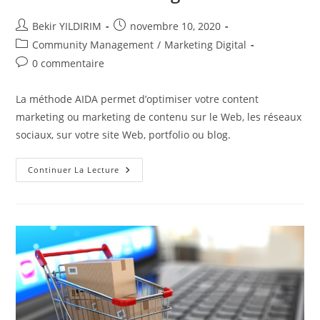
Auteur/autrice
Publication
Bekir YILDIRIM
novembre 10, 2020
de
publiée :
Post
Community Management
/
Marketing Digital
la
category:
Commentaires
0 commentaire
publication :
de
la
La méthode AIDA permet d’optimiser votre content
publication :
marketing ou marketing de contenu sur le Web, les réseaux
sociaux, sur votre site Web, portfolio ou blog.
Méthode
Continuer La Lecture
AIDA
:
Optimiser
Votre
Contenu
Marketing
!