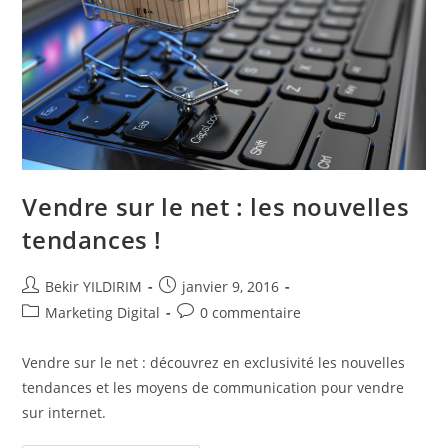
Vendre sur le net : les nouvelles
tendances !
Auteur/autrice
Publication
Bekir YILDIRIM
janvier 9, 2016
de
publiée :
Post
Commentaires
Marketing Digital
0 commentaire
la
category:
de
publication :
la
Vendre sur le net : découvrez en exclusivité les nouvelles
publication :
tendances et les moyens de communication pour vendre
sur internet.