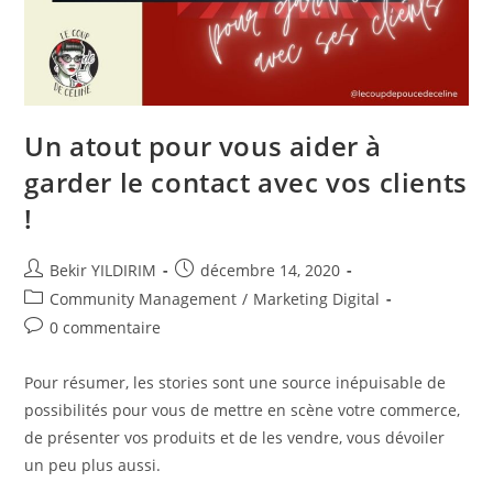
Un atout pour vous aider à
garder le contact avec vos clients
!
Auteur/autrice
Publication
Bekir YILDIRIM
décembre 14, 2020
de
publiée :
Post
Community Management
/
Marketing Digital
la
category:
Commentaires
0 commentaire
publication :
de
la
Pour résumer, les stories sont une source inépuisable de
publication :
possibilités pour vous de mettre en scène votre commerce,
de présenter vos produits et de les vendre, vous dévoiler
un peu plus aussi.