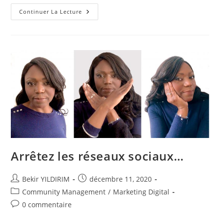
Un
Continuer La Lecture
Atout
Pour
Vous
Aider
À
Garder
Le
Contact
Avec
Vos
Clients
!
Arrêtez les réseaux sociaux…
Auteur/autrice
Publication
Bekir YILDIRIM
décembre 11, 2020
de
publiée :
Post
Community Management
/
Marketing Digital
la
category:
Commentaires
0 commentaire
publication :
de