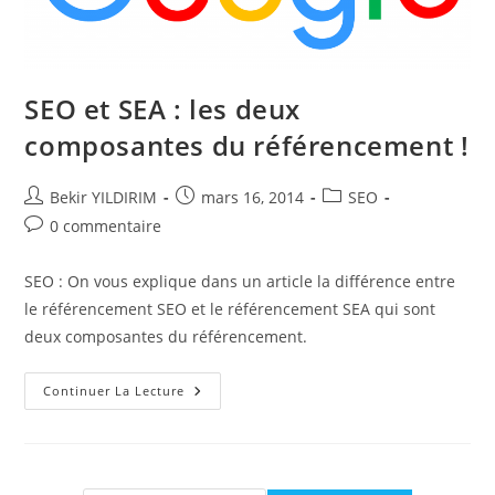
SEO et SEA : les deux
composantes du référencement !
Auteur/autrice
Publication
Post
Bekir YILDIRIM
mars 16, 2014
SEO
de
publiée :
category:
Commentaires
0 commentaire
la
de
publication :
la
SEO : On vous explique dans un article la différence entre
publication :
le référencement SEO et le référencement SEA qui sont
deux composantes du référencement.
SEO
Continuer La Lecture
Et
SEA
:
Les
Deux
Composantes