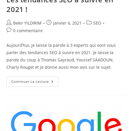
2021 !
Auteur/autrice
Publication
Post
Bekir YILDIRIM
janvier 6, 2021
SEO
de
publiée :
category:
Commentaires
0 commentaire
la
de
publication :
la
Aujourd’hui, je laisse la parole à 3 experts qui vont vous
publication :
parler des tendances SEO à suivre en 2021. Je laisse la
parole du coup à Thomas Gayraud, Youssef SAADOUN,
Charly Rouget et je donne aussi mon avis sur le sujet.
Les
Continuer La Lecture
Tendances
SEO
À
Suivre
En
2021
!