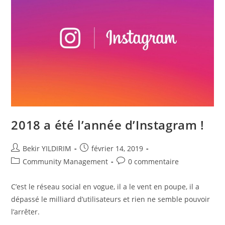
2018 a été l’année d’Instagram !
Auteur/autrice
Publication
Bekir YILDIRIM
février 14, 2019
de
publiée :
Post
Commentaires
Community Management
0 commentaire
la
category:
de
publication :
la
C’est le réseau social en vogue, il a le vent en poupe, il a
publication :
dépassé le milliard d’utilisateurs et rien ne semble pouvoir
l’arrêter.