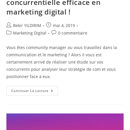
concurrentielle efficace en
marketing digital !
Auteur/autrice
Publication
Bekir YILDIRIM
mai 4, 2019
de
publiée :
Post
Commentaires
Marketing Digital
0 commentaire
la
category:
de
publication :
la
Vous êtes community manager ou vous travaillez dans la
publication :
communication et le marketing ? Alors il vous est
certainement arrivé de réaliser une étude sur vos
concurrents pour analyser leur stratégie de com et vous
positionner face à eux.
Effectuer
Continuer La Lecture
Une
Étude
Concurrentielle
Efficace
En
Marketing
Digital
!