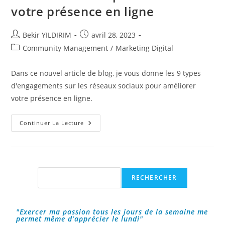
votre présence en ligne
Auteur/autrice
Publication
Bekir YILDIRIM
avril 28, 2023
de
publiée :
Post
Community Management
/
Marketing Digital
la
category:
publication :
Dans ce nouvel article de blog, je vous donne les 9 types
d'engagements sur les réseaux sociaux pour améliorer
votre présence en ligne.
9
Continuer La Lecture
Types
D’engagements
Sur
Les
Réseaux
Sociaux
Pour
Rechercher
RECHERCHER
Améliorer
Votre
Présence
En
Ligne
"Exercer ma passion tous les jours de la semaine me
permet même d’apprécier le lundi"