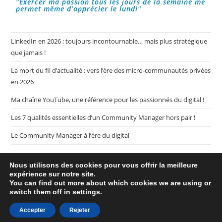
"Exercer ma passion tous les jours de la semaine me
permet même d’apprécier le lundi"
LinkedIn en 2026 : toujours incontournable… mais plus stratégique
que jamais !
La mort du fil d’actualité : vers l’ère des micro-communautés privées
en 2026
Ma chaîne YouTube, une référence pour les passionnés du digital !
Les 7 qualités essentielles d’un Community Manager hors pair !
Le Community Manager à l’ère du digital
Nous utilisons des cookies pour vous offrir la meilleure
expérience sur notre site.
You can find out more about which cookies we are using or
switch them off in
settings
.
Plan de mon blog My CM Mag
Mentions légales
Politique de confidentialité
Accepter
Rejeter