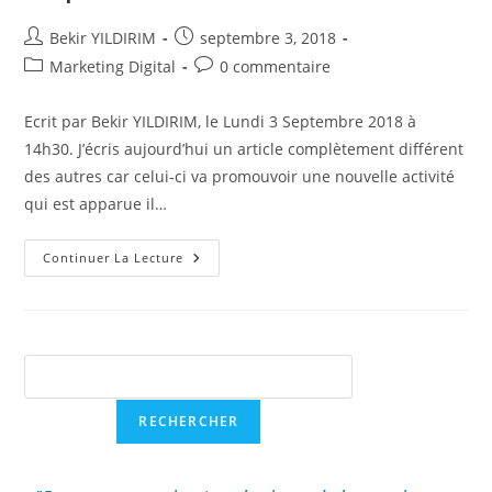
Auteur/autrice
Publication
Bekir YILDIRIM
septembre 3, 2018
de
publiée :
Post
Commentaires
Marketing Digital
0 commentaire
la
category:
de
publication :
la
Ecrit par Bekir YILDIRIM, le Lundi 3 Septembre 2018 à
publication :
14h30. J’écris aujourd’hui un article complètement différent
des autres car celui-ci va promouvoir une nouvelle activité
qui est apparue il…
Selftrust
Continuer La Lecture
Solutions,
Un
Business
En
Pleine
Croissance
!
Rechercher
RECHERCHER