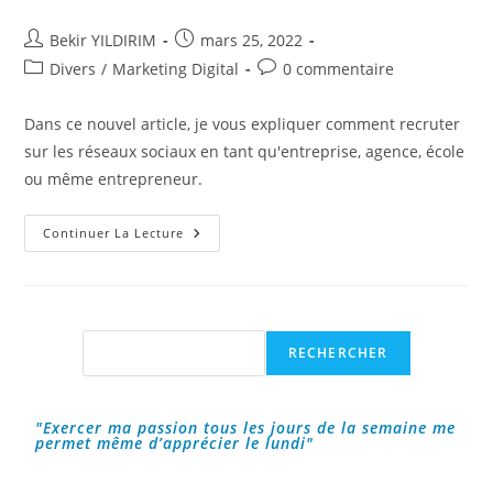
Auteur/autrice
Publication
Bekir YILDIRIM
mars 25, 2022
de
publiée :
Post
Commentaires
Divers
/
Marketing Digital
0 commentaire
la
category:
de
publication :
la
Dans ce nouvel article, je vous expliquer comment recruter
publication :
sur les réseaux sociaux en tant qu'entreprise, agence, école
ou même entrepreneur.
Recruter
Continuer La Lecture
Sur
Les
Réseaux
Sociaux
!
Rechercher
RECHERCHER
"Exercer ma passion tous les jours de la semaine me
permet même d’apprécier le lundi"