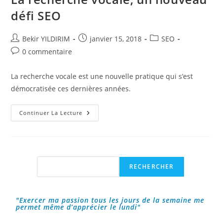
défi SEO
Auteur/autrice
Publication
Post
Bekir YILDIRIM
janvier 15, 2018
SEO
de
publiée :
category:
Commentaires
0 commentaire
la
de
publication :
la
La recherche vocale est une nouvelle pratique qui s’est
publication :
démocratisée ces dernières années.
La
Continuer La Lecture
Recherche
Vocale,
Un
Nouveau
Défi
SEO
Rechercher
RECHERCHER
"Exercer ma passion tous les jours de la semaine me
permet même d’apprécier le lundi"