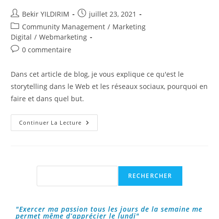
Auteur/autrice
Publication
Bekir YILDIRIM
juillet 23, 2021
de
publiée :
Post
Community Management
/
Marketing
la
category:
Digital
/
Webmarketing
publication :
Commentaires
0 commentaire
de
la
Dans cet article de blog, je vous explique ce qu'est le
publication :
storytelling dans le Web et les réseaux sociaux, pourquoi en
faire et dans quel but.
C’est
Continuer La Lecture
Quoi
Le
Storytelling
?
Rechercher
RECHERCHER
"Exercer ma passion tous les jours de la semaine me
permet même d’apprécier le lundi"