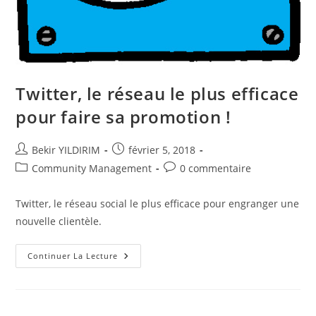
Twitter, le réseau le plus efficace
pour faire sa promotion !
Auteur/autrice
Publication
Bekir YILDIRIM
février 5, 2018
de
publiée :
Post
Commentaires
Community Management
0 commentaire
la
category:
de
publication :
la
Twitter, le réseau social le plus efficace pour engranger une
publication :
nouvelle clientèle.
Twitter,
Continuer La Lecture
Le
Réseau
Le
Plus
Efficace
Pour