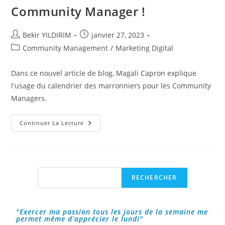
Community Manager !
Auteur/autrice
Publication
Bekir YILDIRIM
janvier 27, 2023
de
publiée :
Post
Community Management
/
Marketing Digital
la
category:
publication :
Dans ce nouvel article de blog, Magali Capron explique
l'usage du calendrier des marronniers pour les Community
Managers.
L’usage
Continuer La Lecture
Du
Calendrier
Des
Marronniers
Dans
Le
Métier
Rechercher
RECHERCHER
De
Community
Manager
!
"Exercer ma passion tous les jours de la semaine me
permet même d’apprécier le lundi"