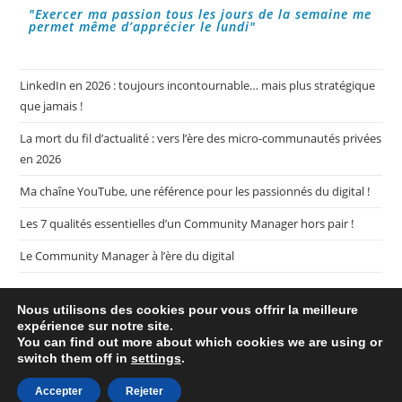
"Exercer ma passion tous les jours de la semaine me
permet même d’apprécier le lundi"
LinkedIn en 2026 : toujours incontournable… mais plus stratégique
que jamais !
La mort du fil d’actualité : vers l’ère des micro-communautés privées
en 2026
Ma chaîne YouTube, une référence pour les passionnés du digital !
Les 7 qualités essentielles d’un Community Manager hors pair !
Le Community Manager à l’ère du digital
Nous utilisons des cookies pour vous offrir la meilleure
expérience sur notre site.
You can find out more about which cookies we are using or
switch them off in
settings
.
Plan de mon blog My CM Mag
Mentions légales
Politique de confidentialité
Accepter
Rejeter