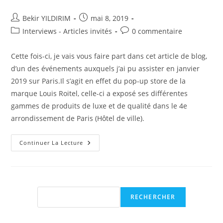
Auteur/autrice
Publication
Bekir YILDIRIM
mai 8, 2019
de
publiée :
Post
Commentaires
Interviews - Articles invités
0 commentaire
la
category:
de
publication :
la
Cette fois-ci, je vais vous faire part dans cet article de blog,
publication :
d’un des événements auxquels j’ai pu assister en janvier
2019 sur Paris.Il s’agit en effet du pop-up store de la
marque Louis Roitel, celle-ci a exposé ses différentes
gammes de produits de luxe et de qualité dans le 4e
arrondissement de Paris (Hôtel de ville).
Le
Continuer La Lecture
Pop-
Up
De
La
Marque
Louis
Roitel
Rechercher
RECHERCHER
!