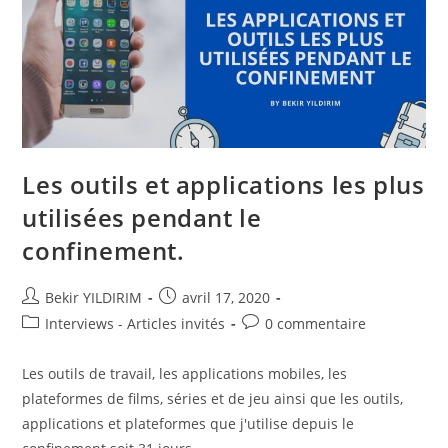
Sur
Le
Web
Et
Les
Réseaux
Sociaux
Les outils et applications les plus
utilisées pendant le
confinement.
Auteur/autrice
Publication
Bekir YILDIRIM
avril 17, 2020
de
publiée :
Post
Commentaires
Interviews - Articles invités
0 commentaire
la
category:
de
publication :
la
Les outils de travail, les applications mobiles, les
publication :
plateformes de films, séries et de jeu ainsi que les outils,
applications et plateformes que j'utilise depuis le