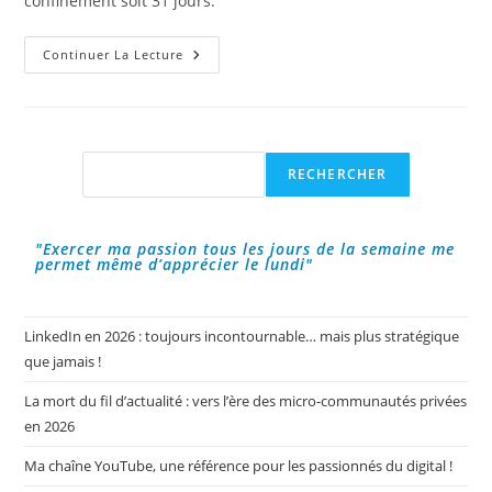
confinement soit 31 jours.
Les
Continuer La Lecture
Outils
Et
Applications
Les
Plus
Utilisées
Pendant
Rechercher
RECHERCHER
Le
Confinement.
"Exercer ma passion tous les jours de la semaine me
permet même d’apprécier le lundi"
LinkedIn en 2026 : toujours incontournable… mais plus stratégique
que jamais !
La mort du fil d’actualité : vers l’ère des micro-communautés privées
en 2026
Ma chaîne YouTube, une référence pour les passionnés du digital !