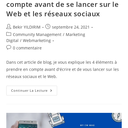
compte avant de se lancer sur le
Web et les réseaux sociaux
Auteur/autrice
Publication
Bekir YILDIRIM
septembre 24, 2021
de
publiée :
Post
Community Management
/
Marketing
la
category:
Digital
/
Webmarketing
publication :
Commentaires
0 commentaire
de
la
Dans cet article de blog, je vous explique les 4 éléments à
publication :
prendre en compte avant d'écrire et de vous lancer sur les
réseaux sociaux et le Web.
Les
Continuer La Lecture
Éléments
À
Prendre
En
Compte
Avant
De
Se
Lancer