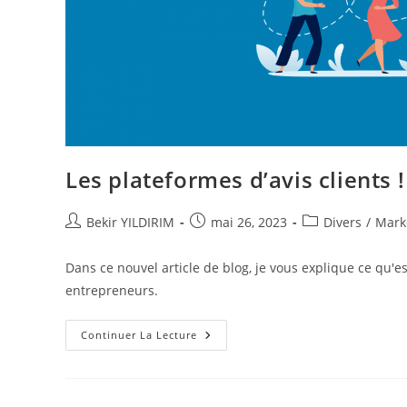
Les plateformes d’avis clients !
Auteur/autrice
Publication
Post
Bekir YILDIRIM
mai 26, 2023
Divers
/
Marke
de
publiée :
category:
la
Dans ce nouvel article de blog, je vous explique ce qu'es
publication :
entrepreneurs.
Les
Continuer La Lecture
Plateformes
D’avis
Clients
!