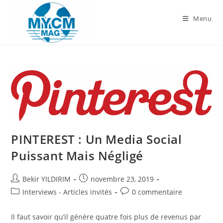
Skip
to
Menu
content
PINTEREST : Un Media Social
Puissant Mais Négligé
Auteur/autrice
Publication
Bekir YILDIRIM
novembre 23, 2019
de
publiée :
Post
Commentaires
Interviews - Articles invités
0 commentaire
la
category:
de
publication :
la
Il faut savoir qu’il génère quatre fois plus de revenus par
publication :