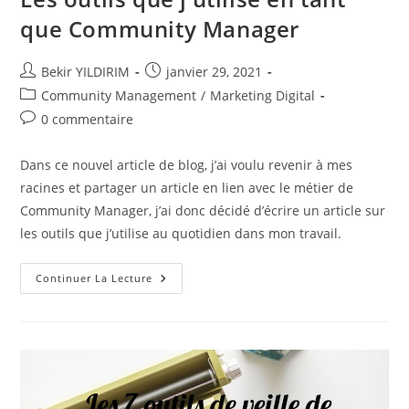
que Community Manager
Auteur/autrice
Publication
Bekir YILDIRIM
janvier 29, 2021
de
publiée :
Post
Community Management
/
Marketing Digital
la
category:
Commentaires
0 commentaire
publication :
de
la
Dans ce nouvel article de blog, j’ai voulu revenir à mes
publication :
racines et partager un article en lien avec le métier de
Community Manager, j’ai donc décidé d’écrire un article sur
les outils que j’utilise au quotidien dans mon travail.
Les
Continuer La Lecture
Outils
Que
J’utilise
En
Tant
Que
Community
Manager