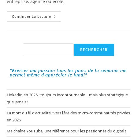
entreprise, agence ou école.
7
Continuer La Lecture
Outils
De
Veille
De
Contenu
Pour
Les
Rechercher
RECHERCHER
Community
Managers
!
"Exercer ma passion tous les jours de la semaine me
permet même d’apprécier le lundi"
LinkedIn en 2026 : toujours incontournable… mais plus stratégique
que jamais !
La mort du fil d’actualité : vers l’ère des micro-communautés privées
en 2026
Ma chaîne YouTube, une référence pour les passionnés du digital !