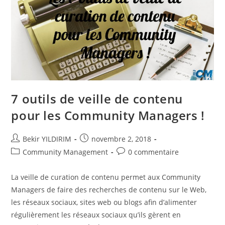
7 outils de veille de contenu
pour les Community Managers !
Auteur/autrice
Publication
Bekir YILDIRIM
novembre 2, 2018
de
publiée :
Post
Commentaires
Community Management
0 commentaire
la
category:
de
publication :
la
La veille de curation de contenu permet aux Community
publication :
Managers de faire des recherches de contenu sur le Web,
les réseaux sociaux, sites web ou blogs afin d’alimenter
régulièrement les réseaux sociaux qu’ils gèrent en