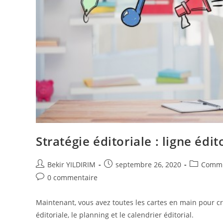
Stratégie éditoriale : ligne édi
Auteur/autrice
Publication
Post
Bekir YILDIRIM
septembre 26, 2020
Commu
de
publiée :
category:
Commentaires
0 commentaire
la
de
publication :
la
Maintenant, vous avez toutes les cartes en main pour cré
publication :
éditoriale, le planning et le calendrier éditorial.