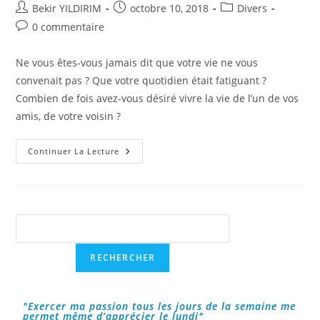
Auteur/autrice
Publication
Post
Bekir YILDIRIM
octobre 10, 2018
Divers
de
publiée :
category:
Commentaires
0 commentaire
la
de
publication :
la
Ne vous êtes-vous jamais dit que votre vie ne vous
publication :
convenait pas ? Que votre quotidien était fatiguant ?
Combien de fois avez-vous désiré vivre la vie de l’un de vos
amis, de votre voisin ?
Et
Continuer La Lecture
Si
Nous
Arrêtions
De
Nous
Mentir
?
Rechercher
RECHERCHER
"Exercer ma passion tous les jours de la semaine me
permet même d’apprécier le lundi"