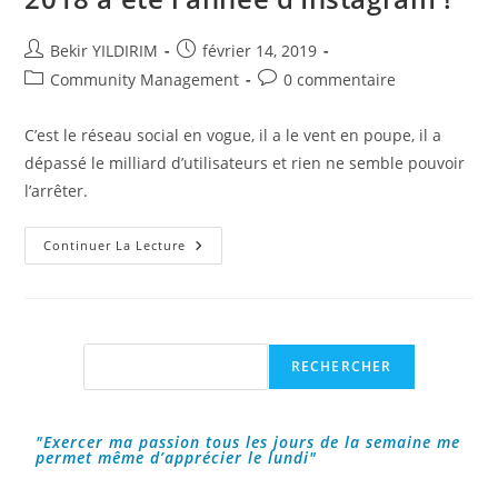
Auteur/autrice
Publication
Bekir YILDIRIM
février 14, 2019
de
publiée :
Post
Commentaires
Community Management
0 commentaire
la
category:
de
publication :
la
C’est le réseau social en vogue, il a le vent en poupe, il a
publication :
dépassé le milliard d’utilisateurs et rien ne semble pouvoir
l’arrêter.
2018
Continuer La Lecture
A
Été
L’année
D’Instagram
!
Rechercher
RECHERCHER
"Exercer ma passion tous les jours de la semaine me
permet même d’apprécier le lundi"