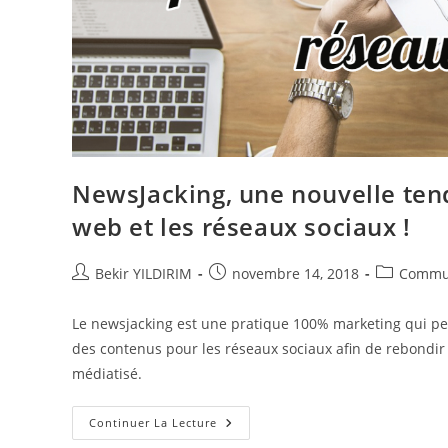
NewsJacking, une nouvelle ten
web et les réseaux sociaux !
Auteur/autrice
Publication
Post
Bekir YILDIRIM
novembre 14, 2018
Commu
de
publiée :
category:
la
Le newsjacking est une pratique 100% marketing qui p
publication :
des contenus pour les réseaux sociaux afin de rebondir
médiatisé.
NewsJacking,
Continuer La Lecture
Une